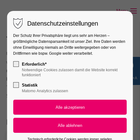
Menu
Datenschutzeinstellungen
Der Schutz Ihrer Privatsphäre liegt uns sehr am Herzen –
Termine
größtmögliche Datensparsamkeit ist unser Ziel. Ihre Daten werden
ohne Einwilligung niemals an Dritte weitergegeben oder von
Unser immer aktueller Elternkalender informiert Sie über alle
Drittfirmen wie bspw. Google weiter verarbeitet.
wichtigen Termine der Doris Leibinger Grundschule! Für noch
Erforderlich*
mehr Komfort können Sie ihn hier direkt mit Ihrem
Notwendige Cookies zulassen damit die Website korrekt
funktioniert
Shift+Alt+A
bevorzugten Kalenderprogramm abonnieren. Auch bei evtl.
Statistik
Terminverlegungen bleiben Sie durch die automatische
Matomo Analytics zulassen
Synchronisierung so jederzeit auf dem aktuellen Stand.
Ferienplan 2025/26
Technisch erforderliche Cookies werden immer geladen.