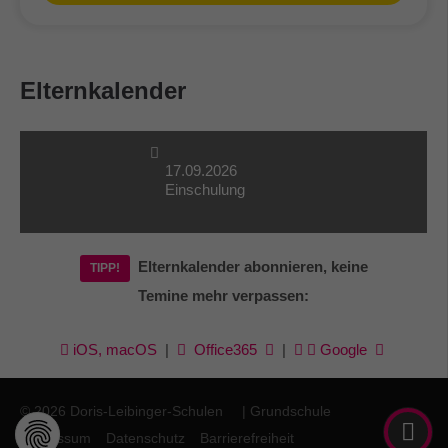
Elternkalender
17.09.2026
Einschulung
Elternkalender abonnieren, keine
TIPP!
Temine mehr verpassen:
iOS, macOS
|
Office365
|
Google
© 2026
Doris-Leibinger-Schulen
| Grundschule
Impressum
Datenschutz
Barrierefreiheit