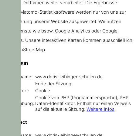
oder von Drittfirmen weiter verarbeitet. Die Ergebnisse
unserer
Matomo
-Statistiksoftware werden nur von uns zur
Verbesserung unserer Website ausgewertet. Wir nutzen
keine Dienste wie bspw. Google Analytics oder Google
Webfonts. Unsere interaktiven Karten kommen ausschließlich
von OpenStreetMap.
PHPSESSID
Domainname:
www.doris-leibinger-schulen.de
Ablauf:
Ende der Sitzung
Speicherort:
Cookie
Cookie von PHP (Programmiersprache), PHP
Beschreibung:
Daten-Identifikator. Enthält nur einen Verweis
auf die aktuelle Sitzung.
Weitere Infos
sf_redirect
Domainname:
www.doris-leibinger-schulen.de