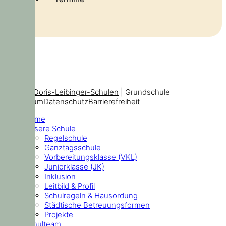
© 2026
Doris-Leibinger-Schulen
| Grundschule
Impressum
Datenschutz
Barrierefreiheit
Home
Unsere Schule
Regelschule
Ganztagsschule
Vorbereitungsklasse (VKL)
Juniorklasse (JK)
Inklusion
Leitbild & Profil
Schulregeln & Hausordung
Städtische Betreuungsformen
Projekte
Schulteam