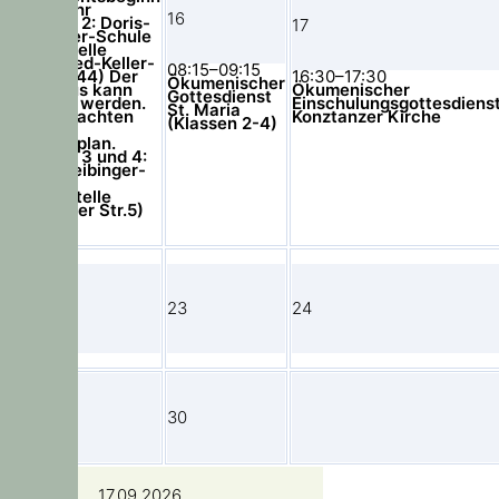
08.10 Uhr
16
Klassen 2: Doris-
17
Leibinger-Schule
Hauptstelle
(Gottfried-Keller-
08:15–09:15
Str. 40-44) Der
16:30–17:30
Ökumenischer
Schulbus kann
Ökumenischer
Gottesdienst
genutzt werden.
Einschulungsgottesdiens
St. Maria
Bitte beachten
Konztanzer Kirche
(Klassen 2-4)
Sie den
Busfahrplan.
Klassen 3 und 4:
Doris-Leibinger-
Schule
Außenstelle
(Gerlinger Str.5)
22
23
24
29
30
17.09.2026