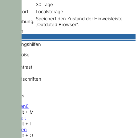
Ablauf:
30 Tage
Speicherort:
Localstorage
Speichert den Zustand der Hinweisleiste
Beschreibung:
„Outdated Browser“.
Schließen
Bedienungshilfen
Schriftgröße
Hochkontrast
Standardschriften
Shortcuts
Hauptmenü
Shift + Alt + M
Zum Inhalt
Shift + Alt + I
Nach oben
Shift + Alt + O