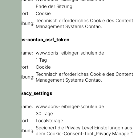
Ablauf:
Ende der Sitzung
Speicherort:
Cookie
Technisch erforderliches Cookie des Content
Beschreibung:
Management Systems Contao.
csrf_https-contao_csrf_token
Domainname:
www.doris-leibinger-schulen.de
Ablauf:
1 Tag
Speicherort:
Cookie
Technisch erforderliches Cookie des Content
Beschreibung:
Management Systems Contao.
user_privacy_settings
Domainname:
www.doris-leibinger-schulen.de
Ablauf:
30 Tage
Speicherort:
Localstorage
Speichert die Privacy Level Einstellungen aus
Beschreibung:
dem Cookie-Consent-Tool „Privacy Manager“.