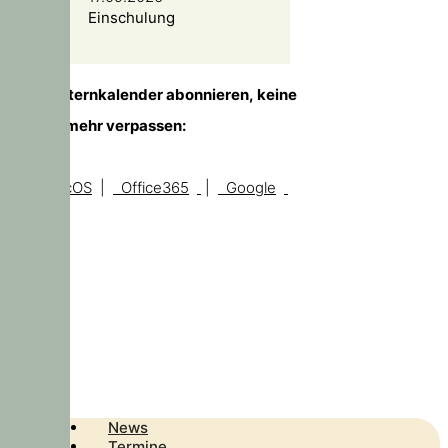
Einschulung
TIPP!
Elternkalender abonnieren, keine
Temine mehr verpassen:
iOS, macOS
|
Office365
|
Google
News
Termine