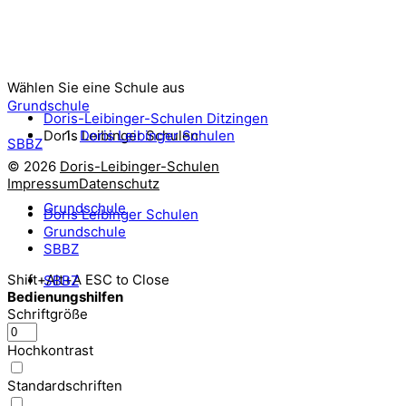
Wählen Sie eine Schule aus
Grundschule
Doris-Leibinger-Schulen Ditzingen
Doris Leibinger Schulen
Doris Leibinger Schulen
SBBZ
© 2026
Doris-Leibinger-Schulen
Impressum
Datenschutz
Grundschule
Doris Leibinger Schulen
Grundschule
SBBZ
Shift+Alt+A
ESC to Close
SBBZ
Bedienungshilfen
Schriftgröße
Hochkontrast
Standardschriften