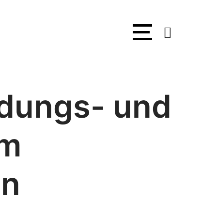
dungs- und
em
en