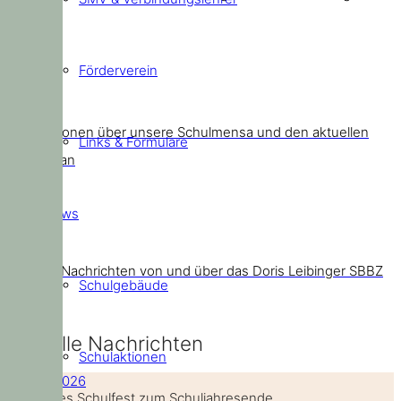
SBBZ
Förderverein
Mensa
Informationen über unsere Schulmensa und den aktuellen
Links & Formulare
Speiseplan
News
News
Aktuelle Nachrichten von und über das Doris Leibinger SBBZ
Schulgebäude
Aktuelle Nachrichten
Schulaktionen
26. Juli 2026
Ein buntes Schulfest zum Schuljahresende