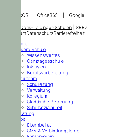
iOS, macOS
|
Office365
|
Google
© 2026
Doris-Leibinger-Schulen
| SBBZ
Impressum
Datenschutz
Barrierefreiheit
Home
Unsere Schule
Wissenswertes
Ganztagesschule
Inklusion
Berufsvorbereitung
Schulteam
Schulleitung
Verwaltung
Kollegium
Städtische Betreuung
Schulsozialarbeit
Beratung
Infos
Elternbeirat
SMV & Verbindungslehrer
Förderverein