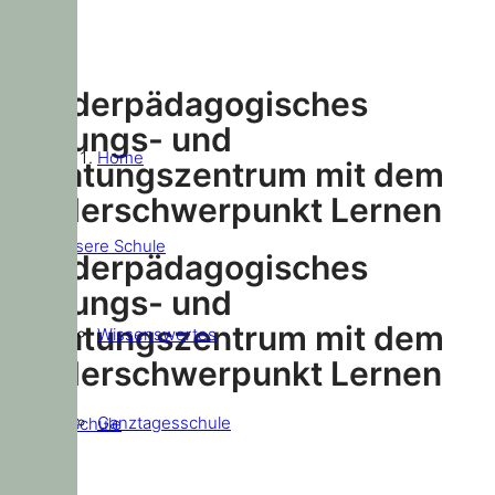
Sonderpädagogisches
Bildungs- und
Home
Beratungszentrum mit dem
Förderschwerpunkt Lernen
Unsere Schule
Sonderpädagogisches
Bildungs- und
Beratungszentrum mit dem
Wissenswertes
Förderschwerpunkt Lernen
Ganztagesschule
Unsere Schule