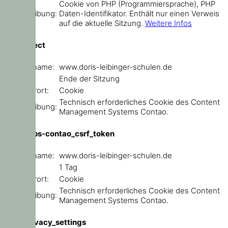
Cookie von PHP (Programmiersprache), PHP
Beschreibung:
Daten-Identifikator. Enthält nur einen Verweis
auf die aktuelle Sitzung.
Weitere Infos
sf_redirect
Domainname:
www.doris-leibinger-schulen.de
Ablauf:
Ende der Sitzung
Speicherort:
Cookie
Technisch erforderliches Cookie des Content
Beschreibung:
Management Systems Contao.
csrf_https-contao_csrf_token
Domainname:
www.doris-leibinger-schulen.de
Ablauf:
1 Tag
Speicherort:
Cookie
Technisch erforderliches Cookie des Content
Beschreibung:
Management Systems Contao.
user_privacy_settings