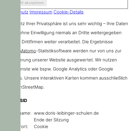
Datenschutz
Impressum
Cookie-Details
Der Schutz Ihrer Privatsphäre ist uns sehr wichtig – Ihre Daten
werden ohne Einwilligung niemals an Dritte weitergegeben
oder von Drittfirmen weiter verarbeitet. Die Ergebnisse
unserer
Matomo
-Statistiksoftware werden nur von uns zur
Verbesserung unserer Website ausgewertet. Wir nutzen
keine Dienste wie bspw. Google Analytics oder Google
Webfonts. Unsere interaktiven Karten kommen ausschließlich
von OpenStreetMap.
PHPSESSID
Domainname:
www.doris-leibinger-schulen.de
Ablauf:
Ende der Sitzung
Speicherort:
Cookie