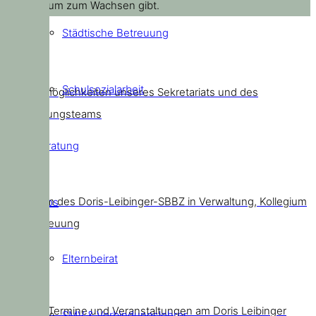
ihnen Raum zum Wachsen gibt.
Städtische Betreuung
Kontakt
Schulsozialarbeit
Kontaktmöglichkeiten unseres Sekretariats und des
Schulleitungsteams
Beratung
Team
Das Team des Doris-Leibinger-SBBZ in Verwaltung, Kollegium
Infos
und Betreuung
Elternbeirat
Termine
Aktuelle Termine und Veranstaltungen am Doris Leibinger
SMV & Verbindungslehrer