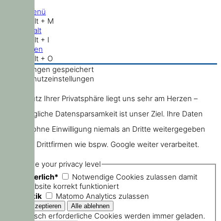
Hauptmenü
Shift + Alt + M
Zum Inhalt
Shift + Alt + I
Nach oben
Shift + Alt + O
Einstellungen gespeichert
Datenschutzeinstellungen
Der Schutz Ihrer Privatsphäre liegt uns sehr am Herzen –
größtmögliche Datensparsamkeit ist unser Ziel. Ihre Daten
werden ohne Einwilligung niemals an Dritte weitergegeben
oder von Drittfirmen wie bspw. Google weiter verarbeitet.
Choose your privacy level
Erforderlich*
Notwendige Cookies zulassen damit
die Website korrekt funktioniert
Statistik
Matomo Analytics zulassen
Technisch erforderliche Cookies werden immer geladen.