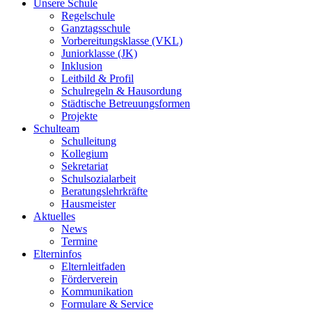
Unsere Schule
Regelschule
Ganztagsschule
Vorbereitungsklasse (VKL)
Juniorklasse (JK)
Inklusion
Leitbild & Profil
Schulregeln & Hausordung
Städtische Betreuungsformen
Projekte
Schulteam
Schulleitung
Kollegium
Sekretariat
Schulsozialarbeit
Beratungslehrkräfte
Hausmeister
Aktuelles
News
Termine
Elterninfos
Elternleitfaden
Förderverein
Kommunikation
Formulare & Service