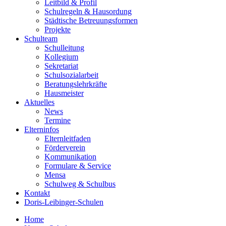
Leitbild & Profil
Schulregeln & Hausordung
Städtische Betreuungsformen
Projekte
Schulteam
Schulleitung
Kollegium
Sekretariat
Schulsozialarbeit
Beratungslehrkräfte
Hausmeister
Aktuelles
News
Termine
Elterninfos
Elternleitfaden
Förderverein
Kommunikation
Formulare & Service
Mensa
Schulweg & Schulbus
Kontakt
Doris-Leibinger-Schulen
Home