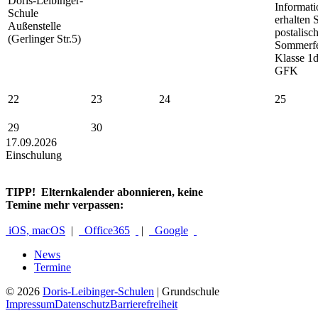
Doris-Leibinger-
Informat
Schule
erhalten 
Außenstelle
postalisc
(Gerlinger Str.5)
Sommerfe
Klasse 1d
GFK
22
23
24
25
29
30
17.09.2026
Einschulung
TIPP!
Elternkalender abonnieren, keine
Temine mehr verpassen:
iOS, macOS
|
Office365
|
Google
News
Termine
© 2026
Doris-Leibinger-Schulen
| Grundschule
Impressum
Datenschutz
Barrierefreiheit