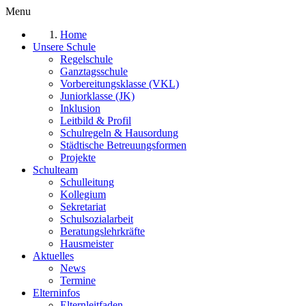
Menu
Home
Unsere Schule
Regelschule
Ganztagsschule
Vorbereitungsklasse (VKL)
Juniorklasse (JK)
Inklusion
Leitbild & Profil
Schulregeln & Hausordung
Städtische Betreuungsformen
Projekte
Schulteam
Schulleitung
Kollegium
Sekretariat
Schulsozialarbeit
Beratungslehrkräfte
Hausmeister
Aktuelles
News
Termine
Elterninfos
Elternleitfaden