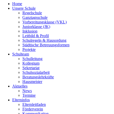
Home
Unsere Schule
Regelschule
Ganztagsschule
Vorbereitungsklasse (VKL)
Juniorklasse (JK)
Inklusion
Leitbild & Profil
Schulregeln & Hausordung
Städtische Betreuungsformen
Projekte
Schulteam
Schulleitung
Kollegium
Sekretariat
Schulsozialarbeit
Beratungslehrkräfte
Hausmeister
Aktuelles
News
Termine
Elterninfos
Elternleitfaden
Förderverein
Kommunikation