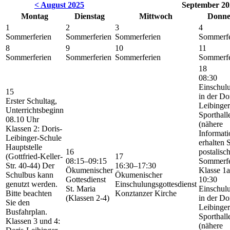
< August 2025
September 20
Montag
Dienstag
Mittwoch
Donne
1
2
3
4
Sommerferien
Sommerferien
Sommerferien
Sommerfe
8
9
10
11
Sommerferien
Sommerferien
Sommerferien
Sommerfe
18
08:30
Einschulu
15
in der Do
Erster Schultag,
Leibinger
Unterrichtsbeginn
Sporthall
08.10 Uhr
(nähere
Klassen 2: Doris-
Informat
Leibinger-Schule
erhalten 
Hauptstelle
16
postalisc
(Gottfried-Keller-
17
08:15–09:15
Sommerfe
Str. 40-44) Der
16:30–17:30
Ökumenischer
Klasse 1a
Schulbus kann
Ökumenischer
Gottesdienst
10:30
genutzt werden.
Einschulungsgottesdienst
St. Maria
Einschulu
Bitte beachten
Konztanzer Kirche
(Klassen 2-4)
in der Do
Sie den
Leibinger
Busfahrplan.
Sporthall
Klassen 3 und 4:
(nähere