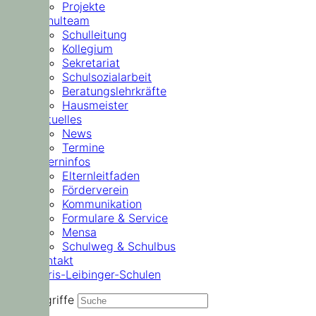
Projekte
Schulteam
Schulleitung
Kollegium
Sekretariat
Schulsozialarbeit
Beratungslehrkräfte
Hausmeister
Aktuelles
News
Termine
Elterninfos
Elternleitfaden
Förderverein
Kommunikation
Formulare & Service
Mensa
Schulweg & Schulbus
Kontakt
Doris-Leibinger-Schulen
Suchbegriffe