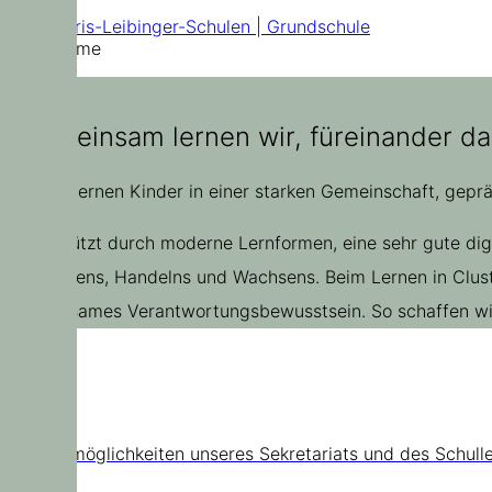
Doris-Leibinger-Schulen | Grundschule
Home
„Gemeinsam lernen wir, füreinander da
Bei uns lernen Kinder in einer starken Gemeinschaft, gepr
Unterstützt durch moderne Lernformen, eine sehr gute di
Entdeckens, Handelns und Wachsens. Beim Lernen in Cluste
gemeinsames Verantwortungsbewusstsein. So schaffen wir 
Kontakt
Kontaktmöglichkeiten unseres Sekretariats und des Schull