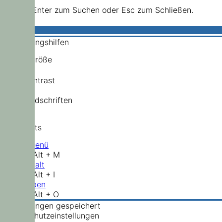
Drücke Enter zum Suchen oder Esc zum Schließen.
Bedienungshilfen
Schriftgröße
Hochkontrast
Standardschriften
Shortcuts
Hauptmenü
Shift + Alt + M
Zum Inhalt
Shift + Alt + I
Nach oben
Shift + Alt + O
Einstellungen gespeichert
Datenschutzeinstellungen