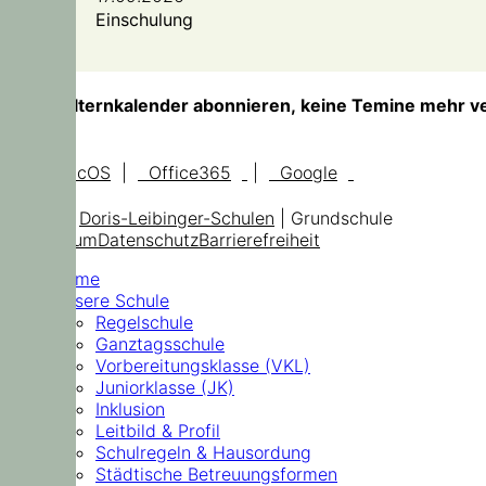
Einschulung
TIPP!
Elternkalender abonnieren, keine Temine mehr v
iOS, macOS
|
Office365
|
Google
© 2026
Doris-Leibinger-Schulen
| Grundschule
Impressum
Datenschutz
Barrierefreiheit
Home
Unsere Schule
Regelschule
Ganztagsschule
Vorbereitungsklasse (VKL)
Juniorklasse (JK)
Inklusion
Leitbild & Profil
Schulregeln & Hausordung
Städtische Betreuungsformen