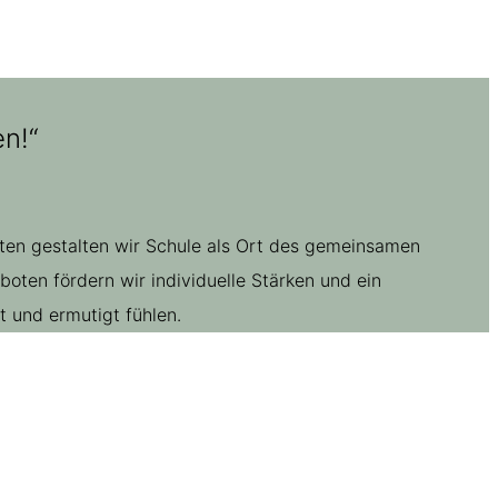
n!“
ften gestalten wir Schule als Ort des gemeinsamen
ten fördern wir individuelle Stärken und ein
 und ermutigt fühlen.