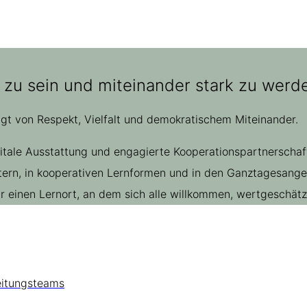
 zu sein und miteinander stark zu werde
ägt von Respekt, Vielfalt und demokratischem Miteinander.
gitale Ausstattung und engagierte Kooperationspartnerscha
rn, in kooperativen Lernformen und in den Ganztagesangebo
einen Lernort, an dem sich alle willkommen, wertgeschätzt
eitungsteams