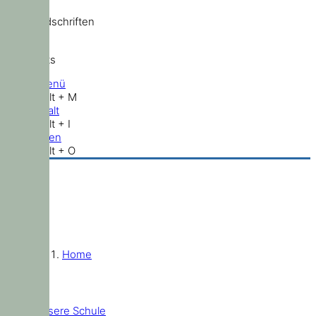
Standardschriften
Shortcuts
Hauptmenü
Shift + Alt + M
Zum Inhalt
Shift + Alt + I
Nach oben
Shift + Alt + O
Home
Unsere Schule