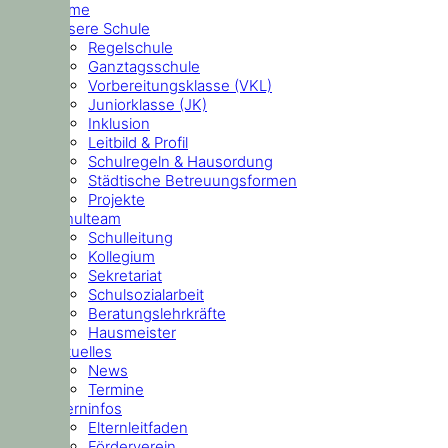
Home
Unsere Schule
Regelschule
Ganztagsschule
Vorbereitungsklasse (VKL)
Juniorklasse (JK)
Inklusion
Leitbild & Profil
Schulregeln & Hausordung
Städtische Betreuungsformen
Projekte
Schulteam
Schulleitung
Kollegium
Sekretariat
Schulsozialarbeit
Beratungslehrkräfte
Hausmeister
Aktuelles
News
Termine
Elterninfos
Elternleitfaden
Förderverein