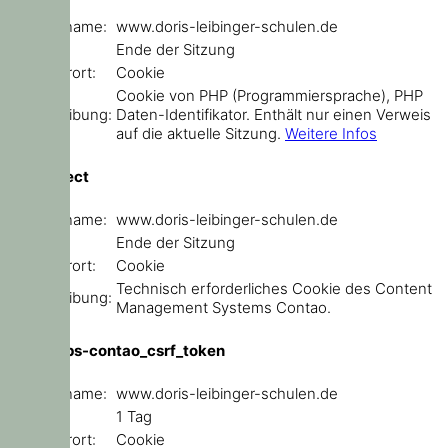
Domainname:
www.doris-leibinger-schulen.de
Ablauf:
Ende der Sitzung
Speicherort:
Cookie
Cookie von PHP (Programmiersprache), PHP
Beschreibung:
Daten-Identifikator. Enthält nur einen Verweis
auf die aktuelle Sitzung.
Weitere Infos
sf_redirect
Domainname:
www.doris-leibinger-schulen.de
Ablauf:
Ende der Sitzung
Speicherort:
Cookie
Technisch erforderliches Cookie des Content
Beschreibung:
Management Systems Contao.
csrf_https-contao_csrf_token
Domainname:
www.doris-leibinger-schulen.de
Ablauf:
1 Tag
Speicherort:
Cookie