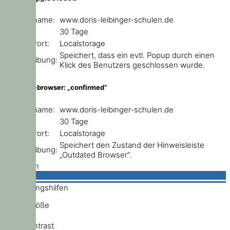
Domainname:
www.doris-leibinger-schulen.de
Ablauf:
30 Tage
Speicherort:
Localstorage
Speichert, dass ein evtl. Popup durch einen
Beschreibung:
Klick des Benutzers geschlossen wurde.
outdated-browser: „confirmed“
Domainname:
www.doris-leibinger-schulen.de
Ablauf:
30 Tage
Speicherort:
Localstorage
Speichert den Zustand der Hinweisleiste
Beschreibung:
„Outdated Browser“.
Schließen
Bedienungshilfen
Schriftgröße
Hochkontrast