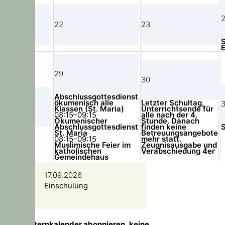
21
22
23
S
E
29
30
Abschlussgottesdienst
ökumenisch alle
Letzter Schultag,
3
28
Klassen (St. Maria)
Unterrichtsende für
08:15–09:15
alle nach der 4.
Ökumenischer
Stunde. Danach
Abschlussgottesdienst
finden keine
St. Maria
Betreuungsangebote
08:15–09:15
mehr statt.
Muslimische Feier im
Zeugnisausgabe und
katholischen
Verabschiedung 4er
Gemeindehaus
17.09.2026
Einschulung
TIPP!
Elternkalender abonnieren, keine