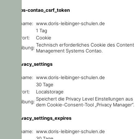
csrf_https-contao_csrf_token
Domainname:
www.doris-leibinger-schulen.de
Ablauf:
1 Tag
Speicherort:
Cookie
Technisch erforderliches Cookie des Content
Beschreibung:
Management Systems Contao.
user_privacy_settings
Domainname:
www.doris-leibinger-schulen.de
Ablauf:
30 Tage
Speicherort:
Localstorage
Speichert die Privacy Level Einstellungen aus
Beschreibung:
dem Cookie-Consent-Tool „Privacy Manager“.
user_privacy_settings_expires
Domainname:
www.doris-leibinger-schulen.de
Ablauf:
30 Tage