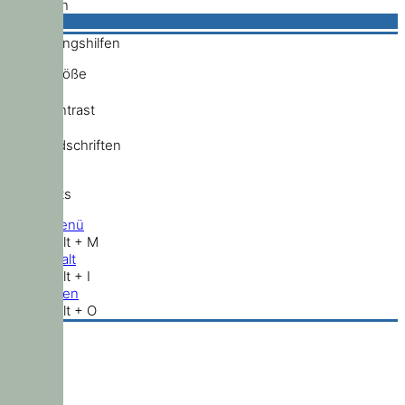
Schließen
Bedienungshilfen
Schriftgröße
Hochkontrast
Standardschriften
Shortcuts
Hauptmenü
Shift + Alt + M
Zum Inhalt
Shift + Alt + I
Nach oben
Shift + Alt + O