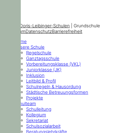
© 2026
Doris-Leibinger-Schulen
| Grundschule
Impressum
Datenschutz
Barrierefreiheit
Home
Unsere Schule
Regelschule
Ganztagsschule
Vorbereitungsklasse (VKL)
Juniorklasse (JK)
Inklusion
Leitbild & Profil
Schulregeln & Hausordung
Städtische Betreuungsformen
Projekte
Schulteam
Schulleitung
Kollegium
Sekretariat
Schulsozialarbeit
Beratungslehrkräfte