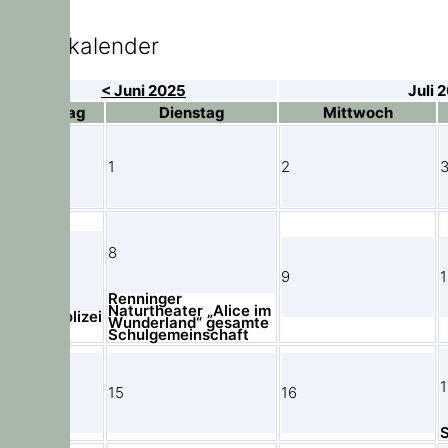
Elternkalender
< Juni 2025
Juli 
Montag
Dienstag
Mittwoch
1
2
8
7
9
1
Renninger
Naturtheater „Alice im
Läusepolizei
Wunderland“ gesamte
Schulgemeinschaft
1
14
15
16
S