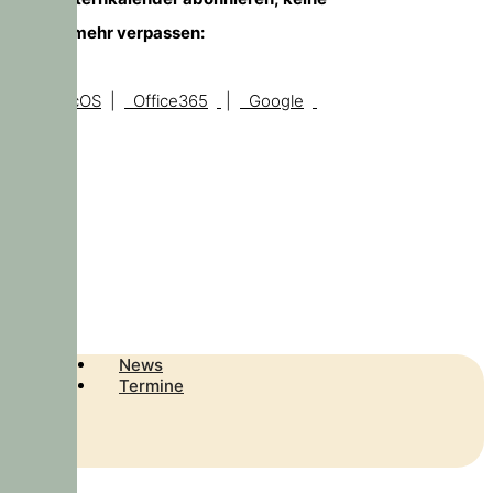
Temine mehr verpassen:
iOS, macOS
|
Office365
|
Google
News
Termine