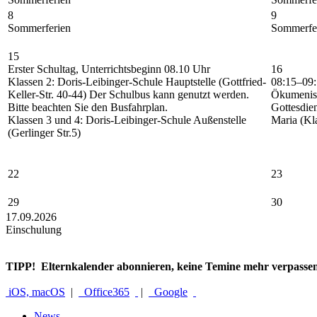
8
9
Sommerferien
Sommerfe
15
Erster Schultag, Unterrichtsbeginn 08.10 Uhr
16
Klassen 2: Doris-Leibinger-Schule Hauptstelle (Gottfried-
08:15–09
Keller-Str. 40-44) Der Schulbus kann genutzt werden.
Ökumenis
Bitte beachten Sie den Busfahrplan.
Gottesdien
Klassen 3 und 4: Doris-Leibinger-Schule Außenstelle
Maria (Kl
(Gerlinger Str.5)
22
23
29
30
17.09.2026
Einschulung
TIPP!
Elternkalender abonnieren, keine Temine mehr verpasse
iOS, macOS
|
Office365
|
Google
News