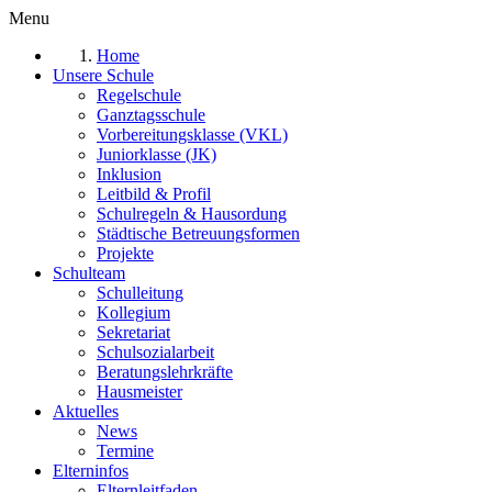
Menu
Home
Unsere Schule
Regelschule
Ganztagsschule
Vorbereitungsklasse (VKL)
Juniorklasse (JK)
Inklusion
Leitbild & Profil
Schulregeln & Hausordung
Städtische Betreuungsformen
Projekte
Schulteam
Schulleitung
Kollegium
Sekretariat
Schulsozialarbeit
Beratungslehrkräfte
Hausmeister
Aktuelles
News
Termine
Elterninfos
Elternleitfaden