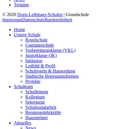
Termine
© 2026
Doris-Leibinger-Schulen
| Grundschule
Impressum
Datenschutz
Barrierefreiheit
Home
Unsere Schule
Regelschule
Ganztagsschule
Vorbereitungsklasse (VKL)
Juniorklasse (JK)
Inklusion
Leitbild & Profil
Schulregeln & Hausordung
Städtische Betreuungsformen
Projekte
Schulteam
Schulleitung
Kollegium
Sekretariat
Schulsozialarbeit
Beratungslehrkräfte
Hausmeister
Aktuelles
News