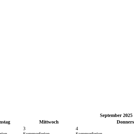
September 2025
nstag
Mittwoch
Donners
3
4
rien
Sommerferien
Sommerferien