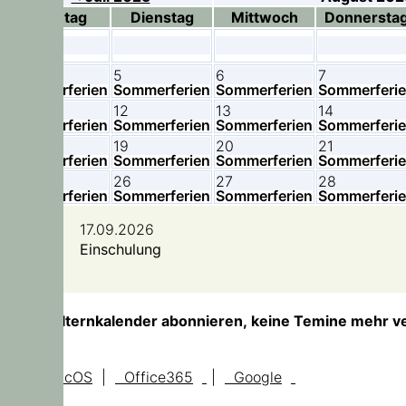
Montag
Dienstag
Mittwoch
Donnersta
4
5
6
7
Sommerferien
Sommerferien
Sommerferien
Sommerferi
11
12
13
14
Sommerferien
Sommerferien
Sommerferien
Sommerferi
18
19
20
21
Sommerferien
Sommerferien
Sommerferien
Sommerferi
25
26
27
28
Sommerferien
Sommerferien
Sommerferien
Sommerferi
17.09.2026
Einschulung
TIPP!
Elternkalender abonnieren, keine Temine mehr v
iOS, macOS
|
Office365
|
Google