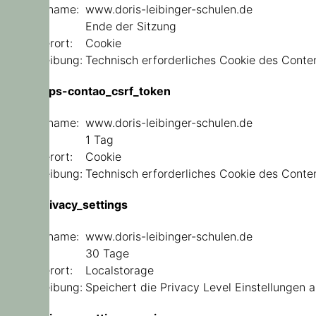
Domainname:
www.doris-leibinger-schulen.de
Ablauf:
Ende der Sitzung
Speicherort:
Cookie
Beschreibung:
Technisch erforderliches Cookie des Con
csrf_https-contao_csrf_token
Domainname:
www.doris-leibinger-schulen.de
Ablauf:
1 Tag
Speicherort:
Cookie
Beschreibung:
Technisch erforderliches Cookie des Con
user_privacy_settings
Domainname:
www.doris-leibinger-schulen.de
Ablauf:
30 Tage
Speicherort:
Localstorage
Beschreibung:
Speichert die Privacy Level Einstellungen