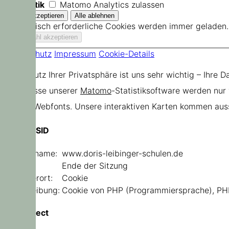
Statistik
Matomo Analytics zulassen
Technisch erforderliche Cookies werden immer geladen.
Datenschutz
Impressum
Cookie-Details
Der Schutz Ihrer Privatsphäre ist uns sehr wichtig – Ihre 
Ergebnisse unserer
Matomo
-Statistiksoftware werden nur
Google Webfonts. Unsere interaktiven Karten kommen aus
PHPSESSID
Domainname:
www.doris-leibinger-schulen.de
Ablauf:
Ende der Sitzung
Speicherort:
Cookie
Beschreibung:
Cookie von PHP (Programmiersprache), PHP D
sf_redirect