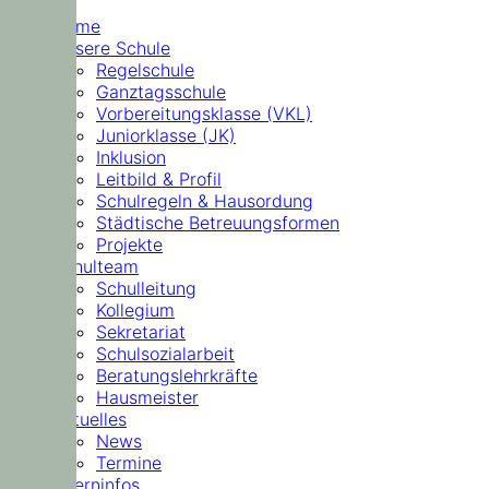
Home
Unsere Schule
Regelschule
Ganztagsschule
Vorbereitungsklasse (VKL)
Juniorklasse (JK)
Inklusion
Leitbild & Profil
Schulregeln & Hausordung
Städtische Betreuungsformen
Projekte
Schulteam
Schulleitung
Kollegium
Sekretariat
Schulsozialarbeit
Beratungslehrkräfte
Hausmeister
Aktuelles
News
Termine
Elterninfos