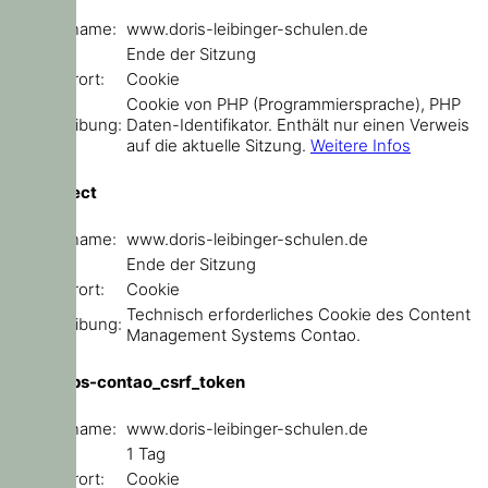
Domainname:
www.doris-leibinger-schulen.de
Ablauf:
Ende der Sitzung
Speicherort:
Cookie
Cookie von PHP (Programmiersprache), PHP
Beschreibung:
Daten-Identifikator. Enthält nur einen Verweis
auf die aktuelle Sitzung.
Weitere Infos
sf_redirect
Domainname:
www.doris-leibinger-schulen.de
Ablauf:
Ende der Sitzung
Speicherort:
Cookie
Technisch erforderliches Cookie des Content
Beschreibung:
Management Systems Contao.
csrf_https-contao_csrf_token
Domainname:
www.doris-leibinger-schulen.de
Ablauf:
1 Tag
Speicherort:
Cookie