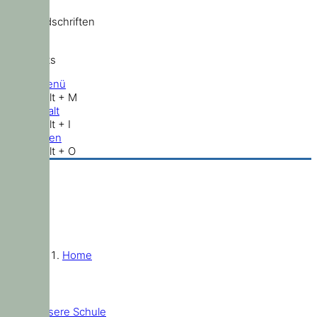
Standardschriften
Shortcuts
Hauptmenü
Shift + Alt + M
Zum Inhalt
Shift + Alt + I
Nach oben
Shift + Alt + O
Home
Unsere Schule