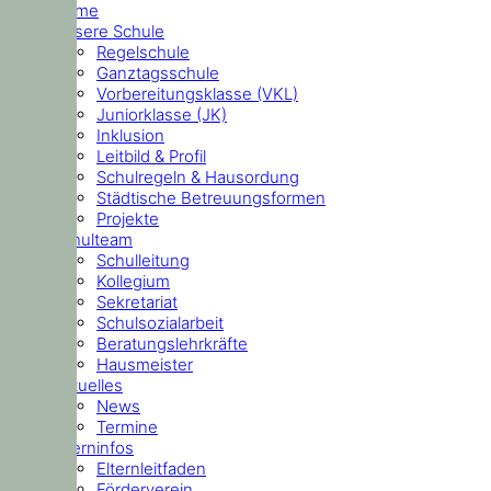
Home
Unsere Schule
Regelschule
Ganztagsschule
Vorbereitungsklasse (VKL)
Juniorklasse (JK)
Inklusion
Leitbild & Profil
Schulregeln & Hausordung
Städtische Betreuungsformen
Projekte
Schulteam
Schulleitung
Kollegium
Sekretariat
Schulsozialarbeit
Beratungslehrkräfte
Hausmeister
Aktuelles
News
Termine
Elterninfos
Elternleitfaden
Förderverein