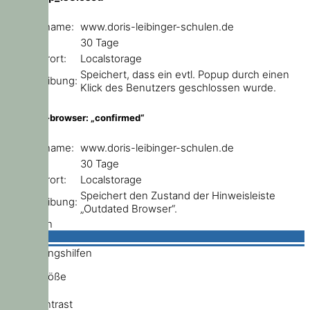
Domainname:
www.doris-leibinger-schulen.de
Ablauf:
30 Tage
Speicherort:
Localstorage
Speichert, dass ein evtl. Popup durch einen
Beschreibung:
Klick des Benutzers geschlossen wurde.
outdated-browser: „confirmed“
Domainname:
www.doris-leibinger-schulen.de
Ablauf:
30 Tage
Speicherort:
Localstorage
Speichert den Zustand der Hinweisleiste
Beschreibung:
„Outdated Browser“.
Schließen
Bedienungshilfen
Schriftgröße
Hochkontrast