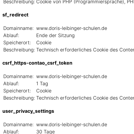
Beschreibung:
Cookie von PHP (Programmiersprache), PHP D
sf_redirect
Domainname:
www.doris-leibinger-schulen.de
Ablauf:
Ende der Sitzung
Speicherort:
Cookie
Beschreibung:
Technisch erforderliches Cookie des Con
csrf_https-contao_csrf_token
Domainname:
www.doris-leibinger-schulen.de
Ablauf:
1 Tag
Speicherort:
Cookie
Beschreibung:
Technisch erforderliches Cookie des Con
user_privacy_settings
Domainname:
www.doris-leibinger-schulen.de
Ablauf:
30 Tage