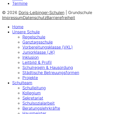
Termine
© 2026
Doris-Leibinger-Schulen
| Grundschule
Impressum
Datenschutz
Barrierefreiheit
Home
Unsere Schule
Regelschule
Ganztagsschule
Vorbereitungsklasse (VKL)
Juniorklasse (JK)
Inklusion
Leitbild & Profil
Schulregeln & Hausordung
Städtische Betreuungsformen
Projekte
Schulteam
Schulleitung
Kollegium
Sekretariat
Schulsozialarbeit
Beratungslehrkräfte
Hausmeister