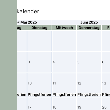
Elternkalender
< Mai 2025
Juni 2025
Montag
Dienstag
Mittwoch
Donnerstag
F
2
3
4
5
6
9
10
11
12
13
Pfingstferien
Pfingstferien
Pfingstferien
Pfingstferien
Pfin
16
17
18
19
20