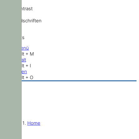
Hochkontrast
Standardschriften
Shortcuts
Hauptmenü
Shift + Alt + M
Zum Inhalt
Shift + Alt + I
Nach oben
Shift + Alt + O
Home