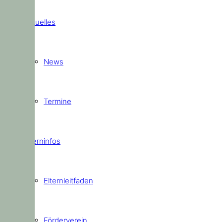
Aktuelles
News
Termine
Elterninfos
Elternleitfaden
Förderverein