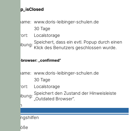
ce_popup_isClosed
Domainname:
www.doris-leibinger-schulen.de
Ablauf:
30 Tage
Speicherort:
Localstorage
Speichert, dass ein evtl. Popup durch einen
Beschreibung:
Klick des Benutzers geschlossen wurde.
outdated-browser: „confirmed“
Domainname:
www.doris-leibinger-schulen.de
Ablauf:
30 Tage
Speicherort:
Localstorage
Speichert den Zustand der Hinweisleiste
Beschreibung:
„Outdated Browser“.
Schließen
Bedienungshilfen
Schriftgröße