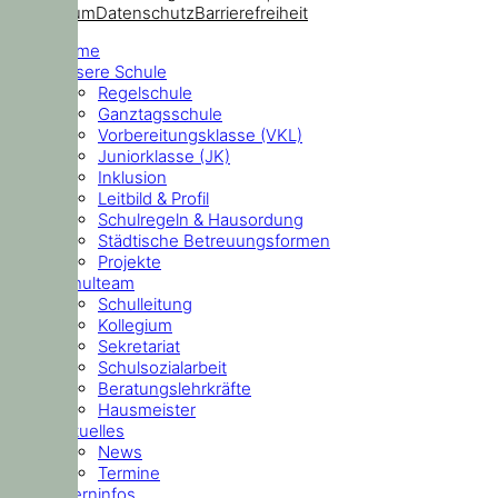
Impressum
Datenschutz
Barrierefreiheit
Home
Unsere Schule
Regelschule
Ganztagsschule
Vorbereitungsklasse (VKL)
Juniorklasse (JK)
Inklusion
Leitbild & Profil
Schulregeln & Hausordung
Städtische Betreuungsformen
Projekte
Schulteam
Schulleitung
Kollegium
Sekretariat
Schulsozialarbeit
Beratungslehrkräfte
Hausmeister
Aktuelles
News
Termine
Elterninfos