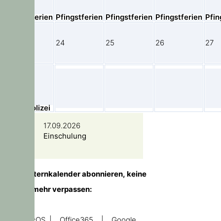
Pfingstferien
Pfingstferien
Pfingstferien
Pfingstferien
Pfin
23
24
25
26
27
30
Läusepolizei
17.09.2026
Einschulung
TIPP!
Elternkalender abonnieren, keine
Temine mehr verpassen:
iOS, macOS
|
Office365
|
Google