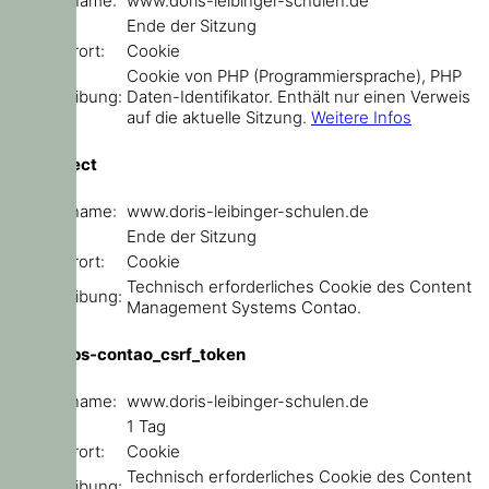
Domainname:
www.doris-leibinger-schulen.de
Ablauf:
Ende der Sitzung
Speicherort:
Cookie
Cookie von PHP (Programmiersprache), PHP
Beschreibung:
Daten-Identifikator. Enthält nur einen Verweis
auf die aktuelle Sitzung.
Weitere Infos
sf_redirect
Domainname:
www.doris-leibinger-schulen.de
Ablauf:
Ende der Sitzung
Speicherort:
Cookie
Technisch erforderliches Cookie des Content
Beschreibung:
Management Systems Contao.
csrf_https-contao_csrf_token
Domainname:
www.doris-leibinger-schulen.de
Ablauf:
1 Tag
Speicherort:
Cookie
Technisch erforderliches Cookie des Content
Beschreibung: