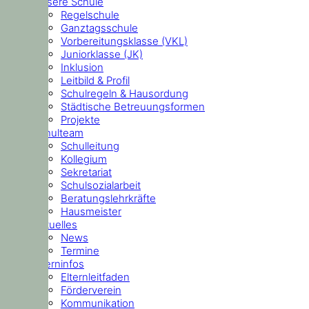
Unsere Schule
Regelschule
Ganztagsschule
Vorbereitungsklasse (VKL)
Juniorklasse (JK)
Inklusion
Leitbild & Profil
Schulregeln & Hausordung
Städtische Betreuungsformen
Projekte
Schulteam
Schulleitung
Kollegium
Sekretariat
Schulsozialarbeit
Beratungslehrkräfte
Hausmeister
Aktuelles
News
Termine
Elterninfos
Elternleitfaden
Förderverein
Kommunikation