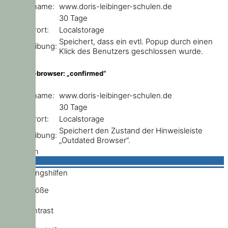
Domainname:
www.doris-leibinger-schulen.de
Ablauf:
30 Tage
Speicherort:
Localstorage
Speichert, dass ein evtl. Popup durch einen
Beschreibung:
Klick des Benutzers geschlossen wurde.
outdated-browser: „confirmed“
Domainname:
www.doris-leibinger-schulen.de
Ablauf:
30 Tage
Speicherort:
Localstorage
Speichert den Zustand der Hinweisleiste
Beschreibung:
„Outdated Browser“.
Schließen
Bedienungshilfen
Schriftgröße
Hochkontrast