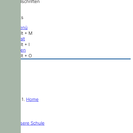
Standardschriften
Shortcuts
Hauptmenü
Shift + Alt + M
Zum Inhalt
Shift + Alt + I
Nach oben
Shift + Alt + O
Home
Unsere Schule