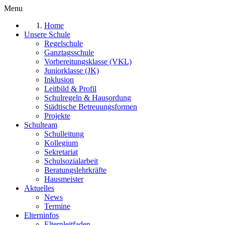
Menu
Home
Unsere Schule
Regelschule
Ganztagsschule
Vorbereitungsklasse (VKL)
Juniorklasse (JK)
Inklusion
Leitbild & Profil
Schulregeln & Hausordung
Städtische Betreuungsformen
Projekte
Schulteam
Schulleitung
Kollegium
Sekretariat
Schulsozialarbeit
Beratungslehrkräfte
Hausmeister
Aktuelles
News
Termine
Elterninfos
Elternleitfaden