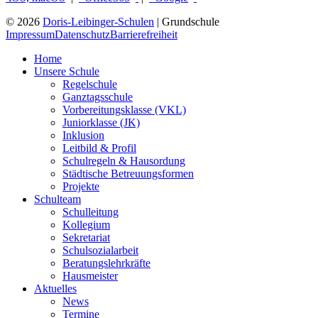
© 2026
Doris-Leibinger-Schulen
| Grundschule
Impressum
Datenschutz
Barrierefreiheit
Home
Unsere Schule
Regelschule
Ganztagsschule
Vorbereitungsklasse (VKL)
Juniorklasse (JK)
Inklusion
Leitbild & Profil
Schulregeln & Hausordung
Städtische Betreuungsformen
Projekte
Schulteam
Schulleitung
Kollegium
Sekretariat
Schulsozialarbeit
Beratungslehrkräfte
Hausmeister
Aktuelles
News
Termine