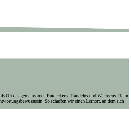
ule als Ort des gemeinsamen Entdeckens, Handelns und Wachsens. Beim
ntwortungsbewusstsein. So schaffen wir einen Lernort, an dem sich