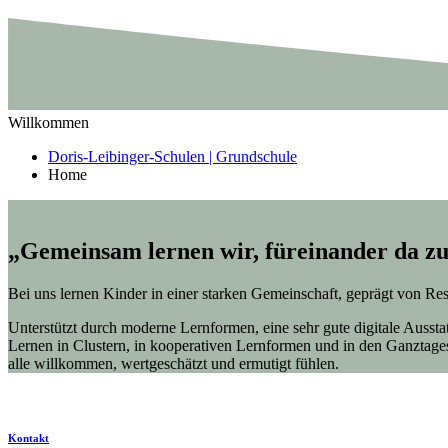
Willkommen
Doris-Leibinger-Schulen | Grundschule
Home
„Gemeinsam lernen wir, füreinander da zu
Bei uns lernen Kinder in einer starken Gemeinschaft, geprägt von Re
Unterstützt durch moderne Lernformen, eine sehr gute digitale Auss
Lernen in Clustern, in kooperativen Lernformen und in den Ganztage
alle willkommen, wertgeschätzt und ermutigt fühlen.
Kontakt