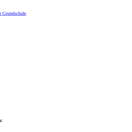
er Grundschule
n: