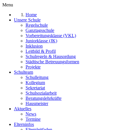
Menu
Home
Unsere Schule
Regelschule
Ganztagsschule
Vorbereitungsklasse (VKL)
Juniorklasse (JK)
Inklusion
Leitbild & Profil
Schulregeln & Hausordung
Städtische Betreuungsformen
Projekte
Schulteam
Schulleitung
Kollegium
Sekretariat
Schulsozialarbeit
Beratungslehrkräfte
Hausmeister
Aktuelles
News
Termine
Elterninfos
Elternleitfaden