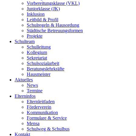
Vorbereitungsklasse (VKL)
Juniorklasse (JK)
Inklusion
Leitbild & Profil
Schulregeln & Hausordung
Städtische Betreuungsformen
Projekte
Schulteam
Schulleitung
Kollegium
Sekretariat
Schulsozialarbeit
Beratungslehrkräfte
Hausmeister
Aktuelles
News
Termine
Elterninfos
Elternleitfaden
Förderverein
Kommunikation
Formulare & Service
Mensa
Schulweg & Schulbus
Kontakt