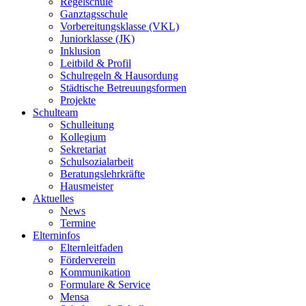
Regelschule
Ganztagsschule
Vorbereitungsklasse (VKL)
Juniorklasse (JK)
Inklusion
Leitbild & Profil
Schulregeln & Hausordung
Städtische Betreuungsformen
Projekte
Schulteam
Schulleitung
Kollegium
Sekretariat
Schulsozialarbeit
Beratungslehrkräfte
Hausmeister
Aktuelles
News
Termine
Elterninfos
Elternleitfaden
Förderverein
Kommunikation
Formulare & Service
Mensa