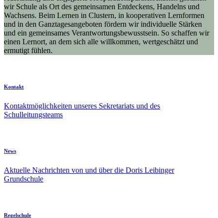
wir Schule als Ort des gemeinsamen Entdeckens, Handelns und
Wachsens. Beim Lernen in Clustern, in kooperativen Lernformen
und in den Ganztagesangeboten fördern wir individuelle Stärken
und ein gemeinsames Verantwortungsbewusstsein. So schaffen wir
einen Lernort, an dem sich alle willkommen, wertgeschätzt und
ermutigt fühlen.
Kontakt
Kontaktmöglichkeiten unseres Sekretariats und des
Schulleitungsteams
News
Aktuelle Nachrichten von und über die Doris Leibinger
Grundschule
Regelschule