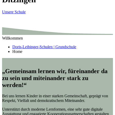
Unsere Schule
Willkommen
Doris-Leibinger-Schulen | Grundschule
Home
„Gemeinsam lernen wir, füreinander da
zu sein und miteinander stark zu
werden!“
Bei uns lernen Kinder in einer starken Gemeinschaft, geprägt von
Respekt, Vielfalt und demokratischem Miteinander.
Unterstützt durch moderne Lernformen, eine sehr gute digitale
Ausstattung und engagierte Kooperationspartnerschaften gestalten