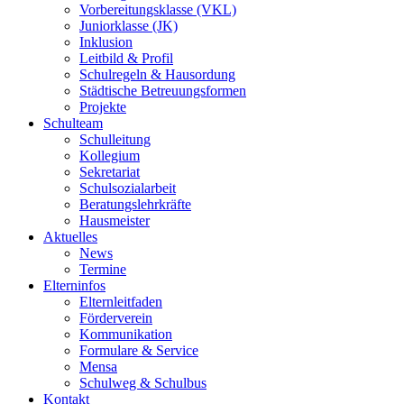
Vorbereitungsklasse (VKL)
Juniorklasse (JK)
Inklusion
Leitbild & Profil
Schulregeln & Hausordung
Städtische Betreuungsformen
Projekte
Schulteam
Schulleitung
Kollegium
Sekretariat
Schulsozialarbeit
Beratungslehrkräfte
Hausmeister
Aktuelles
News
Termine
Elterninfos
Elternleitfaden
Förderverein
Kommunikation
Formulare & Service
Mensa
Schulweg & Schulbus
Kontakt