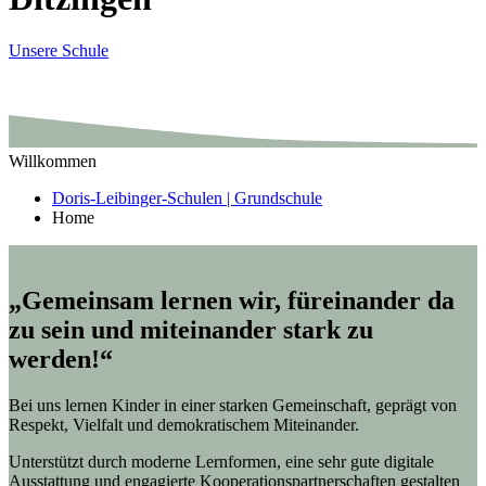
Unsere Schule
Willkommen
Doris-Leibinger-Schulen | Grundschule
Home
„Gemeinsam lernen wir, füreinander da
zu sein und miteinander stark zu
werden!“
Bei uns lernen Kinder in einer starken Gemeinschaft, geprägt von
Respekt, Vielfalt und demokratischem Miteinander.
Unterstützt durch moderne Lernformen, eine sehr gute digitale
Ausstattung und engagierte Kooperationspartnerschaften gestalten