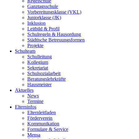
Regelschule
Ganztagsschule
Vorbereitungsklasse (VKL)
Juniorklasse (JK)
Inklusion
Leitbild & Profil
Schulregeln & Hausordung
Städtische Betreuungsformen
Projekte
Schulteam
Schulleitung
Kollegium
Sekretariat
Schulsozialarbeit
Beratungslehrkräfte
Hausmeister
Aktuelles
News
Termine
Elterninfos
Elternleitfaden
Förderverein
Kommunikation
Formulare & Service
Mensa