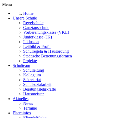
Menu
Home
Unsere Schule
Regelschule
Ganztagsschule
Vorbereitungsklasse (VKL)
Juniorklasse (JK)
Inklusion
Leitbild & Profil
Schulregeln & Hausordung
Städtische Betreuungsformen
Projekte
Schulteam
Schulleitung
Kollegium
Sekretariat
Schulsozialarbeit
Beratungslehrkräfte
Hausmeister
Aktuelles
News
Termine
Elterninfos
Elternleitfaden