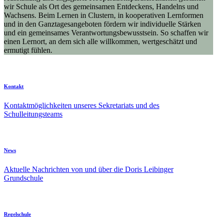
wir Schule als Ort des gemeinsamen Entdeckens, Handelns und
Wachsens. Beim Lernen in Clustern, in kooperativen Lernformen
und in den Ganztagesangeboten fördern wir individuelle Stärken
und ein gemeinsames Verantwortungsbewusstsein. So schaffen wir
einen Lernort, an dem sich alle willkommen, wertgeschätzt und
ermutigt fühlen.
Kontakt
Kontaktmöglichkeiten unseres Sekretariats und des
Schulleitungsteams
News
Aktuelle Nachrichten von und über die Doris Leibinger
Grundschule
Regelschule