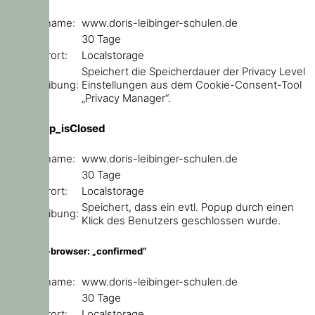
Domainname:
www.doris-leibinger-schulen.de
Ablauf:
30 Tage
Speicherort:
Localstorage
Speichert die Speicherdauer der Privacy Level
Beschreibung:
Einstellungen aus dem Cookie-Consent-Tool
„Privacy Manager“.
ce_popup_isClosed
Domainname:
www.doris-leibinger-schulen.de
Ablauf:
30 Tage
Speicherort:
Localstorage
Speichert, dass ein evtl. Popup durch einen
Beschreibung:
Klick des Benutzers geschlossen wurde.
outdated-browser: „confirmed“
Domainname:
www.doris-leibinger-schulen.de
Ablauf:
30 Tage
Speicherort:
Localstorage