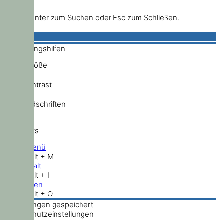
Drücke Enter zum Suchen oder Esc zum Schließen.
Bedienungshilfen
Schriftgröße
Hochkontrast
Standardschriften
Shortcuts
Hauptmenü
Shift + Alt + M
Zum Inhalt
Shift + Alt + I
Nach oben
Shift + Alt + O
Einstellungen gespeichert
Datenschutzeinstellungen