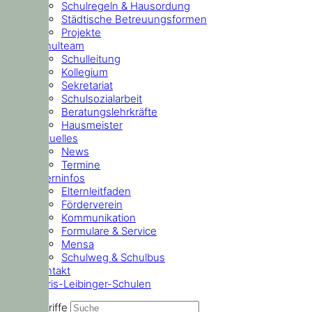
Schulregeln & Hausordung
Städtische Betreuungsformen
Projekte
Schulteam
Schulleitung
Kollegium
Sekretariat
Schulsozialarbeit
Beratungslehrkräfte
Hausmeister
Aktuelles
News
Termine
Elterninfos
Elternleitfaden
Förderverein
Kommunikation
Formulare & Service
Mensa
Schulweg & Schulbus
Kontakt
Doris-Leibinger-Schulen
Suchbegriffe