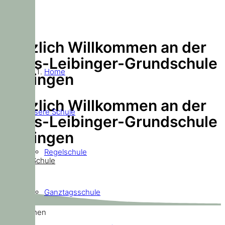
Herzlich Willkommen an der
Doris-Leibinger-Grundschule
Home
Ditzingen
Herzlich Willkommen an der
Unsere Schule
Doris-Leibinger-Grundschule
Ditzingen
Regelschule
Unsere Schule
Ganztagsschule
Willkommen