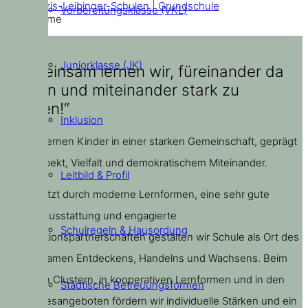
Doris-Leibinger-Schulen | Grundschule
Vorbereitungsklasse (VKL)
Home
Juniorklasse (JK)
„Gemeinsam lernen wir, füreinander da
zu sein und miteinander stark zu
werden!“
Inklusion
Bei uns lernen Kinder in einer starken Gemeinschaft, geprägt
von Respekt, Vielfalt und demokratischem Miteinander.
Leitbild & Profil
Unterstützt durch moderne Lernformen, eine sehr gute
digitale Ausstattung und engagierte
Schulregeln & Hausordung
Kooperationspartnerschaften gestalten wir Schule als Ort des
gemeinsamen Entdeckens, Handelns und Wachsens. Beim
Lernen in Clustern, in kooperativen Lernformen und in den
Städtische Betreuungsformen
Ganztagesangeboten fördern wir individuelle Stärken und ein