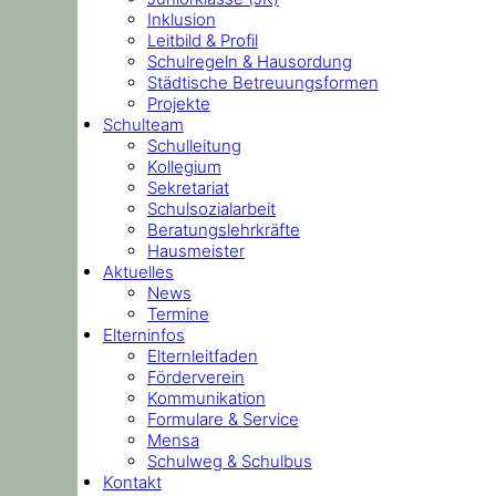
Inklusion
Leitbild & Profil
Schulregeln & Hausordung
Städtische Betreuungsformen
Projekte
Schulteam
Schulleitung
Kollegium
Sekretariat
Schulsozialarbeit
Beratungslehrkräfte
Hausmeister
Aktuelles
News
Termine
Elterninfos
Elternleitfaden
Förderverein
Kommunikation
Formulare & Service
Mensa
Schulweg & Schulbus
Kontakt