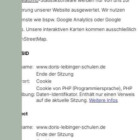
unserer
Matomo
-Statistiksoftware werden nur von uns zur
Verbesserung unserer Website ausgewertet. Wir nutzen
keine Dienste wie bspw. Google Analytics oder Google
Webfonts. Unsere interaktiven Karten kommen ausschließlich
von OpenStreetMap.
PHPSESSID
Domainname:
www.doris-leibinger-schulen.de
Ablauf:
Ende der Sitzung
Speicherort:
Cookie
Cookie von PHP (Programmiersprache), PHP
Beschreibung:
Daten-Identifikator. Enthält nur einen Verweis
auf die aktuelle Sitzung.
Weitere Infos
sf_redirect
Domainname:
www.doris-leibinger-schulen.de
Ablauf:
Ende der Sitzung