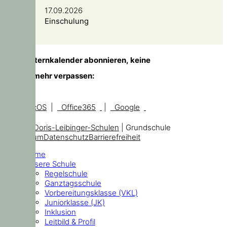
17.09.2026
Einschulung
TIPP!
Elternkalender abonnieren, keine
Temine mehr verpassen:
iOS, macOS
|
Office365
|
Google
© 2026
Doris-Leibinger-Schulen
| Grundschule
Impressum
Datenschutz
Barrierefreiheit
Home
Unsere Schule
Regelschule
Ganztagsschule
Vorbereitungsklasse (VKL)
Juniorklasse (JK)
Inklusion
Leitbild & Profil