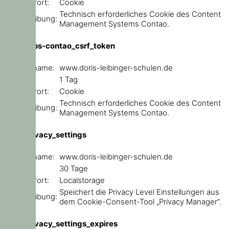
Speicherort:
Cookie
Technisch erforderliches Cookie des Content
Beschreibung:
Management Systems Contao.
csrf_https-contao_csrf_token
Domainname:
www.doris-leibinger-schulen.de
Ablauf:
1 Tag
Speicherort:
Cookie
Technisch erforderliches Cookie des Content
Beschreibung:
Management Systems Contao.
user_privacy_settings
Domainname:
www.doris-leibinger-schulen.de
Ablauf:
30 Tage
Speicherort:
Localstorage
Speichert die Privacy Level Einstellungen aus
Beschreibung:
dem Cookie-Consent-Tool „Privacy Manager“.
user_privacy_settings_expires