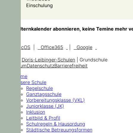
Einschulung
TIPP!
Elternkalender abonnieren, keine Temine mehr v
iOS, macOS
|
Office365
|
Google
© 2026
Doris-Leibinger-Schulen
| Grundschule
Impressum
Datenschutz
Barrierefreiheit
Home
Unsere Schule
Regelschule
Ganztagsschule
Vorbereitungsklasse (VKL)
Juniorklasse (JK)
Inklusion
Leitbild & Profil
Schulregeln & Hausordung
Städtische Betreuungsformen