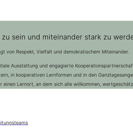
 zu sein und miteinander stark zu werde
ägt von Respekt, Vielfalt und demokratischem Miteinander.
gitale Ausstattung und engagierte Kooperationspartnerscha
rn, in kooperativen Lernformen und in den Ganztagesangebo
einen Lernort, an dem sich alle willkommen, wertgeschätzt
eitungsteams