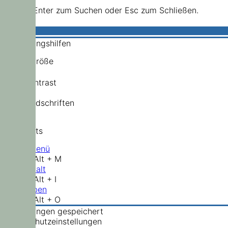
Drücke Enter zum Suchen oder Esc zum Schließen.
Bedienungshilfen
Schriftgröße
Hochkontrast
Standardschriften
Shortcuts
Hauptmenü
Shift + Alt + M
Zum Inhalt
Shift + Alt + I
Nach oben
Shift + Alt + O
Einstellungen gespeichert
Datenschutzeinstellungen