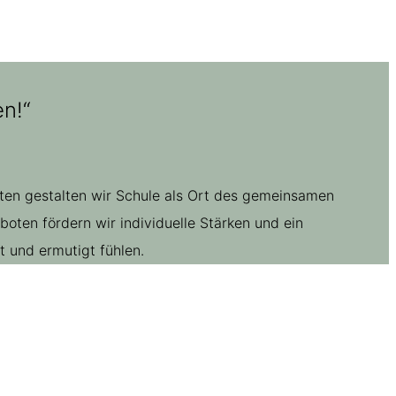
n!“
ften gestalten wir Schule als Ort des gemeinsamen
ten fördern wir individuelle Stärken und ein
 und ermutigt fühlen.