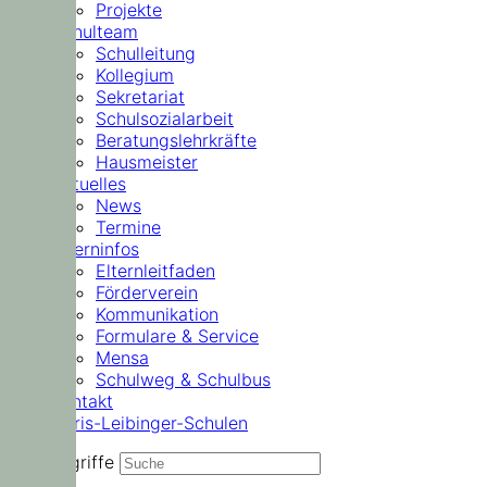
Projekte
Schulteam
Schulleitung
Kollegium
Sekretariat
Schulsozialarbeit
Beratungslehrkräfte
Hausmeister
Aktuelles
News
Termine
Elterninfos
Elternleitfaden
Förderverein
Kommunikation
Formulare & Service
Mensa
Schulweg & Schulbus
Kontakt
Doris-Leibinger-Schulen
Suchbegriffe