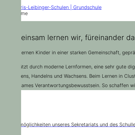
Doris-Leibinger-Schulen | Grundschule
Home
„Gemeinsam lernen wir, füreinander da
Bei uns lernen Kinder in einer starken Gemeinschaft, gepr
Unterstützt durch moderne Lernformen, eine sehr gute di
Entdeckens, Handelns und Wachsens. Beim Lernen in Cluste
gemeinsames Verantwortungsbewusstsein. So schaffen wir 
Kontakt
Kontaktmöglichkeiten unseres Sekretariats und des Schull