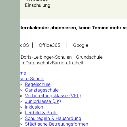
Einschulung
TIPP!
Elternkalender abonnieren, keine Temine mehr v
iOS, macOS
|
Office365
|
Google
© 2026
Doris-Leibinger-Schulen
| Grundschule
Impressum
Datenschutz
Barrierefreiheit
Home
Unsere Schule
Regelschule
Ganztagsschule
Vorbereitungsklasse (VKL)
Juniorklasse (JK)
Inklusion
Leitbild & Profil
Schulregeln & Hausordung
Städtische Betreuungsformen