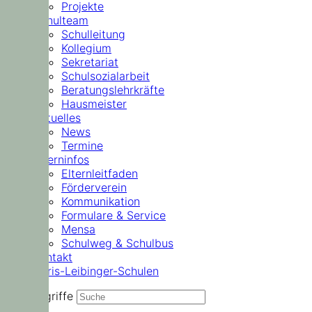
Projekte
Schulteam
Schulleitung
Kollegium
Sekretariat
Schulsozialarbeit
Beratungslehrkräfte
Hausmeister
Aktuelles
News
Termine
Elterninfos
Elternleitfaden
Förderverein
Kommunikation
Formulare & Service
Mensa
Schulweg & Schulbus
Kontakt
Doris-Leibinger-Schulen
Suchbegriffe