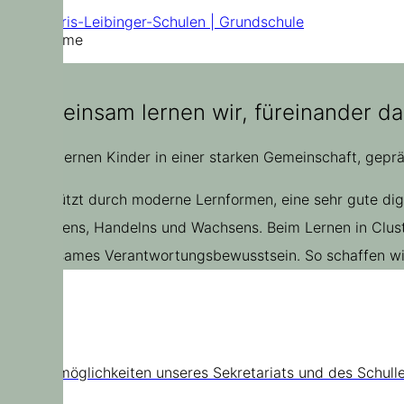
Doris-Leibinger-Schulen | Grundschule
Home
„Gemeinsam lernen wir, füreinander da
Bei uns lernen Kinder in einer starken Gemeinschaft, gepr
Unterstützt durch moderne Lernformen, eine sehr gute di
Entdeckens, Handelns und Wachsens. Beim Lernen in Cluste
gemeinsames Verantwortungsbewusstsein. So schaffen wir 
Kontakt
Kontaktmöglichkeiten unseres Sekretariats und des Schull