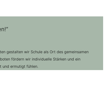
n!“
ften gestalten wir Schule als Ort des gemeinsamen
ten fördern wir individuelle Stärken und ein
 und ermutigt fühlen.