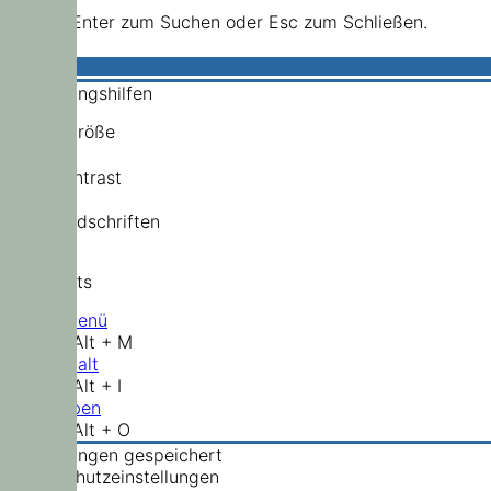
Drücke Enter zum Suchen oder Esc zum Schließen.
Bedienungshilfen
Schriftgröße
Hochkontrast
Standardschriften
Shortcuts
Hauptmenü
Shift + Alt + M
Zum Inhalt
Shift + Alt + I
Nach oben
Shift + Alt + O
Einstellungen gespeichert
Datenschutzeinstellungen