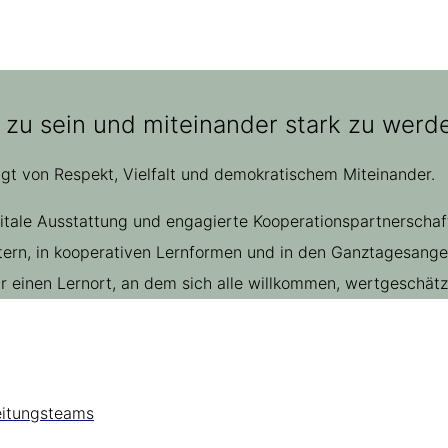
 zu sein und miteinander stark zu werde
ägt von Respekt, Vielfalt und demokratischem Miteinander.
gitale Ausstattung und engagierte Kooperationspartnerscha
rn, in kooperativen Lernformen und in den Ganztagesangebo
einen Lernort, an dem sich alle willkommen, wertgeschätzt
eitungsteams