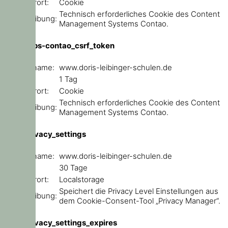
Speicherort:
Cookie
Technisch erforderliches Cookie des Content
Beschreibung:
Management Systems Contao.
csrf_https-contao_csrf_token
Domainname:
www.doris-leibinger-schulen.de
Ablauf:
1 Tag
Speicherort:
Cookie
Technisch erforderliches Cookie des Content
Beschreibung:
Management Systems Contao.
user_privacy_settings
Domainname:
www.doris-leibinger-schulen.de
Ablauf:
30 Tage
Speicherort:
Localstorage
Speichert die Privacy Level Einstellungen aus
Beschreibung:
dem Cookie-Consent-Tool „Privacy Manager“.
user_privacy_settings_expires