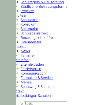
Schulregeln & Hausordung
Städtische Betreuungsformen
Projekte
Schulteam
Schulleitung
Kollegium
Sekretariat
Schulsozialarbeit
Beratungslehrkräfte
Hausmeister
Aktuelles
News
Termine
Elterninfos
Elternleitfaden
Förderverein
Kommunikation
Formulare & Service
Mensa
Schulweg & Schulbus
Kontakt
Doris-Leibinger-Schulen
Suchbegriffe