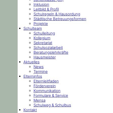
Inklusion
Leitbild & Profil
Schulregeln & Hausordung
Städtische Betreuungsformen
Projekte
Schulteam
Schulleitung
Kollegium
Sekretariat
Schulsozialarbeit
Beratungslehrkräfte
Hausmeister
Aktuelles
News
Termine
Elterninfos
Elternleitfaden
Förderverein
Kommunikation
Formulare & Service
Mensa
Schulweg & Schulbus
Kontakt