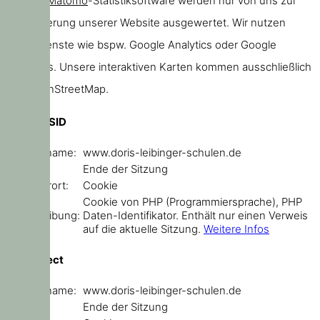
unserer
Matomo
-Statistiksoftware werden nur von uns zur
Verbesserung unserer Website ausgewertet. Wir nutzen
keine Dienste wie bspw. Google Analytics oder Google
Webfonts. Unsere interaktiven Karten kommen ausschließlich
von OpenStreetMap.
PHPSESSID
Domainname:
www.doris-leibinger-schulen.de
Ablauf:
Ende der Sitzung
Speicherort:
Cookie
Cookie von PHP (Programmiersprache), PHP
Beschreibung:
Daten-Identifikator. Enthält nur einen Verweis
auf die aktuelle Sitzung.
Weitere Infos
sf_redirect
Domainname:
www.doris-leibinger-schulen.de
Ablauf:
Ende der Sitzung