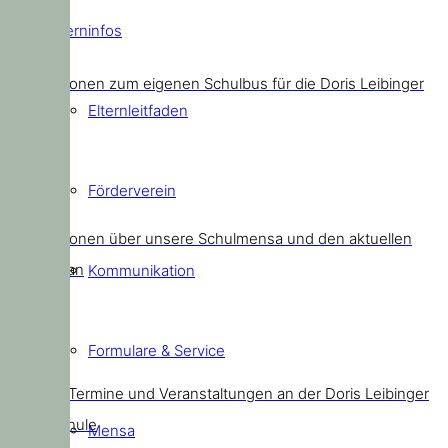
Elterninfos
Schulbus
Informationen zum eigenen Schulbus für die Doris Leibinger
Elternleitfaden
Kids
Förderverein
Mensa
Informationen über unsere Schulmensa und den aktuellen
Speiseplan
Kommunikation
Formulare & Service
Termine
Aktuelle Termine und Veranstaltungen an der Doris Leibinger
Grundschule
Mensa