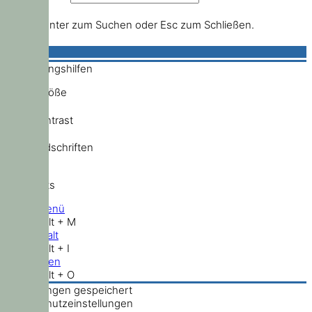
Drücke Enter zum Suchen oder Esc zum Schließen.
Bedienungshilfen
Schriftgröße
Hochkontrast
Standardschriften
Shortcuts
Hauptmenü
Shift + Alt + M
Zum Inhalt
Shift + Alt + I
Nach oben
Shift + Alt + O
Einstellungen gespeichert
Datenschutzeinstellungen