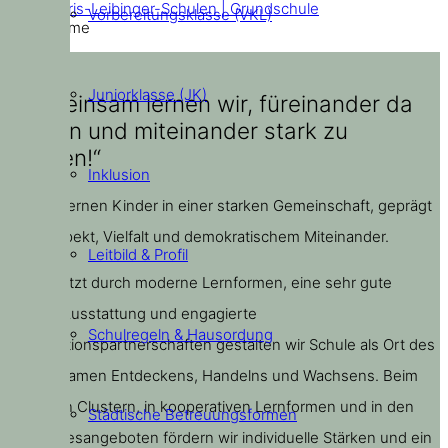
Doris-Leibinger-Schulen | Grundschule
Vorbereitungsklasse (VKL)
Home
Juniorklasse (JK)
„Gemeinsam lernen wir, füreinander da
zu sein und miteinander stark zu
werden!“
Inklusion
Bei uns lernen Kinder in einer starken Gemeinschaft, geprägt
von Respekt, Vielfalt und demokratischem Miteinander.
Leitbild & Profil
Unterstützt durch moderne Lernformen, eine sehr gute
digitale Ausstattung und engagierte
Schulregeln & Hausordung
Kooperationspartnerschaften gestalten wir Schule als Ort des
gemeinsamen Entdeckens, Handelns und Wachsens. Beim
Lernen in Clustern, in kooperativen Lernformen und in den
Städtische Betreuungsformen
Ganztagesangeboten fördern wir individuelle Stärken und ein