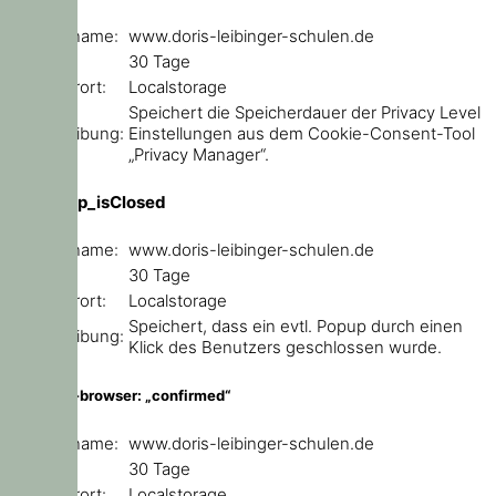
Domainname:
www.doris-leibinger-schulen.de
Ablauf:
30 Tage
Speicherort:
Localstorage
Speichert die Speicherdauer der Privacy Level
Beschreibung:
Einstellungen aus dem Cookie-Consent-Tool
„Privacy Manager“.
ce_popup_isClosed
Domainname:
www.doris-leibinger-schulen.de
Ablauf:
30 Tage
Speicherort:
Localstorage
Speichert, dass ein evtl. Popup durch einen
Beschreibung:
Klick des Benutzers geschlossen wurde.
outdated-browser: „confirmed“
Domainname:
www.doris-leibinger-schulen.de
Ablauf:
30 Tage
Speicherort:
Localstorage