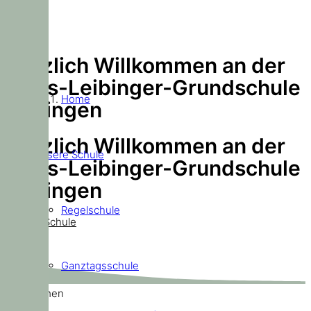
Herzlich Willkommen an der
Doris-Leibinger-Grundschule
Home
Ditzingen
Herzlich Willkommen an der
Unsere Schule
Doris-Leibinger-Grundschule
Ditzingen
Regelschule
Unsere Schule
Ganztagsschule
Willkommen