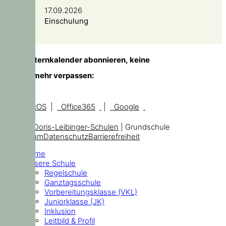
17.09.2026
Einschulung
TIPP!
Elternkalender abonnieren, keine
Temine mehr verpassen:
iOS, macOS
|
Office365
|
Google
© 2026
Doris-Leibinger-Schulen
| Grundschule
Impressum
Datenschutz
Barrierefreiheit
Home
Unsere Schule
Regelschule
Ganztagsschule
Vorbereitungsklasse (VKL)
Juniorklasse (JK)
Inklusion
Leitbild & Profil