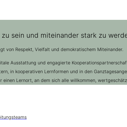
 zu sein und miteinander stark zu werde
ägt von Respekt, Vielfalt und demokratischem Miteinander.
gitale Ausstattung und engagierte Kooperationspartnerscha
rn, in kooperativen Lernformen und in den Ganztagesangebo
einen Lernort, an dem sich alle willkommen, wertgeschätzt
eitungsteams