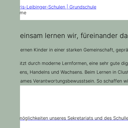
Doris-Leibinger-Schulen | Grundschule
Home
„Gemeinsam lernen wir, füreinander da
Bei uns lernen Kinder in einer starken Gemeinschaft, gepr
Unterstützt durch moderne Lernformen, eine sehr gute di
Entdeckens, Handelns und Wachsens. Beim Lernen in Cluste
gemeinsames Verantwortungsbewusstsein. So schaffen wir 
Kontakt
Kontaktmöglichkeiten unseres Sekretariats und des Schull