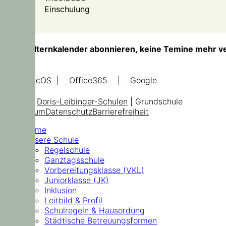
Einschulung
TIPP!
Elternkalender abonnieren, keine Temine mehr v
iOS, macOS
|
Office365
|
Google
© 2026
Doris-Leibinger-Schulen
| Grundschule
Impressum
Datenschutz
Barrierefreiheit
Home
Unsere Schule
Regelschule
Ganztagsschule
Vorbereitungsklasse (VKL)
Juniorklasse (JK)
Inklusion
Leitbild & Profil
Schulregeln & Hausordung
Städtische Betreuungsformen