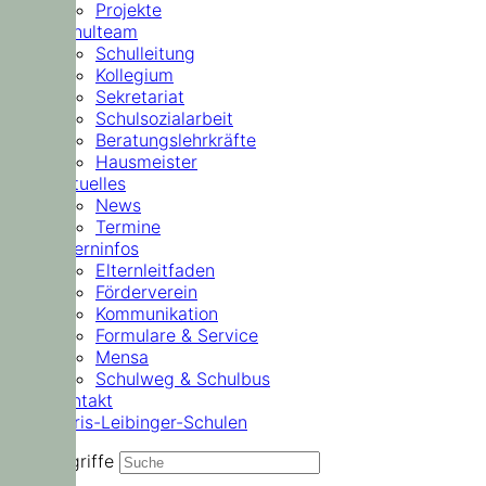
Projekte
Schulteam
Schulleitung
Kollegium
Sekretariat
Schulsozialarbeit
Beratungslehrkräfte
Hausmeister
Aktuelles
News
Termine
Elterninfos
Elternleitfaden
Förderverein
Kommunikation
Formulare & Service
Mensa
Schulweg & Schulbus
Kontakt
Doris-Leibinger-Schulen
Suchbegriffe