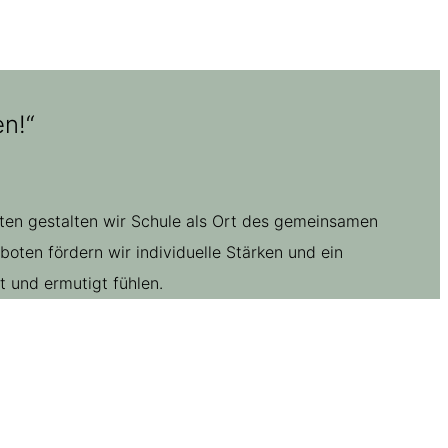
n!“
ften gestalten wir Schule als Ort des gemeinsamen
ten fördern wir individuelle Stärken und ein
 und ermutigt fühlen.