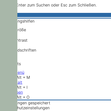
Drücke Enter zum Suchen oder Esc zum Schließen.
Bedienungshilfen
Schriftgröße
Hochkontrast
Standardschriften
Shortcuts
Hauptmenü
Shift + Alt + M
Zum Inhalt
Shift + Alt + I
Nach oben
Shift + Alt + O
Einstellungen gespeichert
Datenschutzeinstellungen