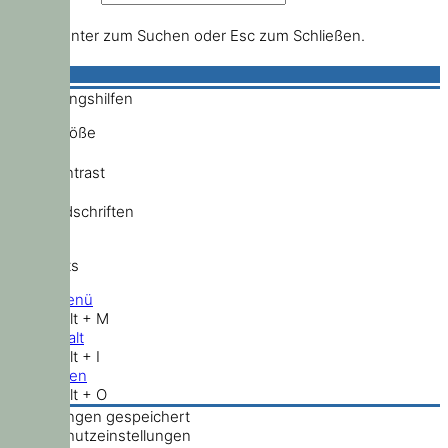
Drücke Enter zum Suchen oder Esc zum Schließen.
Bedienungshilfen
Schriftgröße
Hochkontrast
Standardschriften
Shortcuts
Hauptmenü
Shift + Alt + M
Zum Inhalt
Shift + Alt + I
Nach oben
Shift + Alt + O
Einstellungen gespeichert
Datenschutzeinstellungen