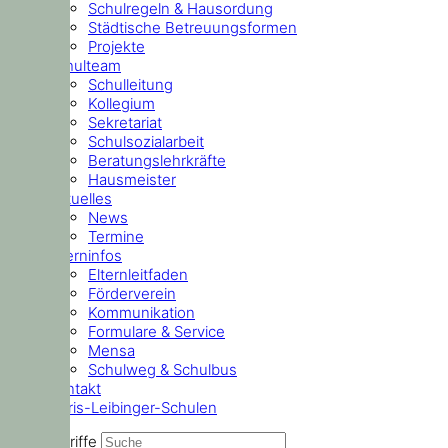
Schulregeln & Hausordung
Städtische Betreuungsformen
Projekte
Schulteam
Schulleitung
Kollegium
Sekretariat
Schulsozialarbeit
Beratungslehrkräfte
Hausmeister
Aktuelles
News
Termine
Elterninfos
Elternleitfaden
Förderverein
Kommunikation
Formulare & Service
Mensa
Schulweg & Schulbus
Kontakt
Doris-Leibinger-Schulen
Suchbegriffe