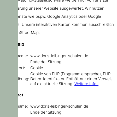
unserer
Matomo
-Statistiksoftware werden nur von uns zur
Verbesserung unserer Website ausgewertet. Wir nutzen
keine Dienste wie bspw. Google Analytics oder Google
Webfonts. Unsere interaktiven Karten kommen ausschließlich
von OpenStreetMap.
PHPSESSID
Domainname:
www.doris-leibinger-schulen.de
Ablauf:
Ende der Sitzung
Speicherort:
Cookie
Cookie von PHP (Programmiersprache), PHP
Beschreibung:
Daten-Identifikator. Enthält nur einen Verweis
auf die aktuelle Sitzung.
Weitere Infos
sf_redirect
Domainname:
www.doris-leibinger-schulen.de
Ablauf:
Ende der Sitzung