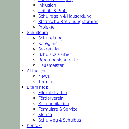
Inklusion
Leitbild & Profil
Schulregeln & Hausordung
Städtische Betreuungsformen
Projekte
Schulteam
Schulleitung
Kollegium
Sekretariat
Schulsozialarbeit
Beratungslehrkräfte
Hausmeister
Aktuelles
News
Termine
Elterninfos
Elternleitfaden
Förderverein
Kommunikation
Formulare & Service
Mensa
Schulweg & Schulbus
Kontakt