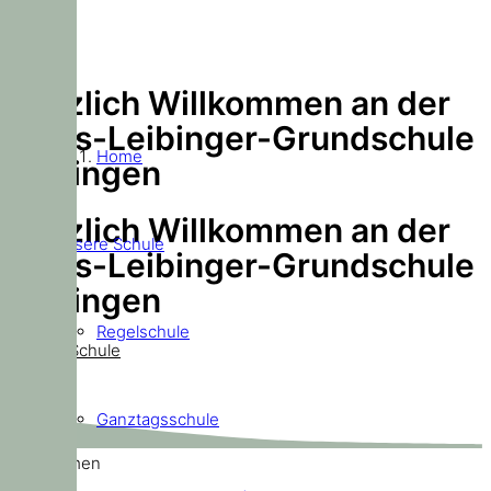
Herzlich Willkommen an der
Doris-Leibinger-Grundschule
Home
Ditzingen
Herzlich Willkommen an der
Unsere Schule
Doris-Leibinger-Grundschule
Ditzingen
Regelschule
Unsere Schule
Ganztagsschule
Willkommen