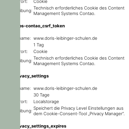
Speicherort:
Cookie
Technisch erforderliches Cookie des Content
Beschreibung:
Management Systems Contao.
csrf_https-contao_csrf_token
Domainname:
www.doris-leibinger-schulen.de
Ablauf:
1 Tag
Speicherort:
Cookie
Technisch erforderliches Cookie des Content
Beschreibung:
Management Systems Contao.
user_privacy_settings
Domainname:
www.doris-leibinger-schulen.de
Ablauf:
30 Tage
Speicherort:
Localstorage
Speichert die Privacy Level Einstellungen aus
Beschreibung:
dem Cookie-Consent-Tool „Privacy Manager“.
user_privacy_settings_expires