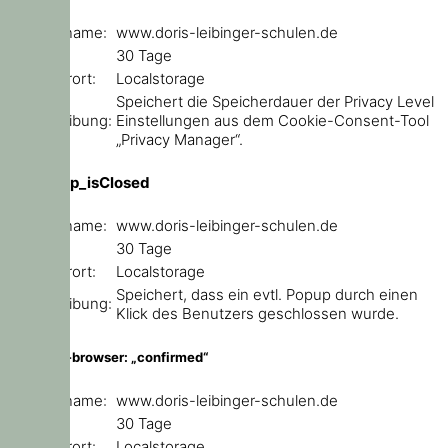
Domainname:
www.doris-leibinger-schulen.de
Ablauf:
30 Tage
Speicherort:
Localstorage
Speichert die Speicherdauer der Privacy Level
Beschreibung:
Einstellungen aus dem Cookie-Consent-Tool
„Privacy Manager“.
ce_popup_isClosed
Domainname:
www.doris-leibinger-schulen.de
Ablauf:
30 Tage
Speicherort:
Localstorage
Speichert, dass ein evtl. Popup durch einen
Beschreibung:
Klick des Benutzers geschlossen wurde.
outdated-browser: „confirmed“
Domainname:
www.doris-leibinger-schulen.de
Ablauf:
30 Tage
Speicherort:
Localstorage