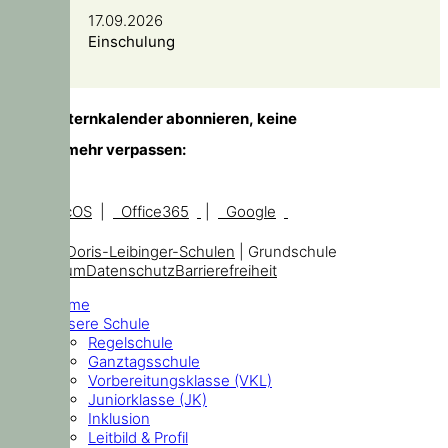
17.09.2026
Einschulung
TIPP!
Elternkalender abonnieren, keine
Temine mehr verpassen:
iOS, macOS
|
Office365
|
Google
© 2026
Doris-Leibinger-Schulen
| Grundschule
Impressum
Datenschutz
Barrierefreiheit
Home
Unsere Schule
Regelschule
Ganztagsschule
Vorbereitungsklasse (VKL)
Juniorklasse (JK)
Inklusion
Leitbild & Profil