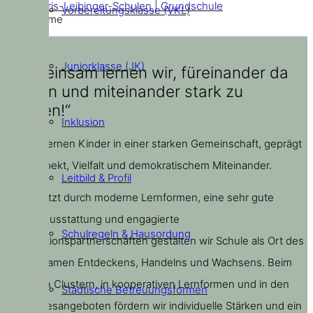
Doris-Leibinger-Schulen | Grundschule
Vorbereitungsklasse (VKL)
Home
Juniorklasse (JK)
„Gemeinsam lernen wir, füreinander da
zu sein und miteinander stark zu
werden!“
Inklusion
Bei uns lernen Kinder in einer starken Gemeinschaft, geprägt
von Respekt, Vielfalt und demokratischem Miteinander.
Leitbild & Profil
Unterstützt durch moderne Lernformen, eine sehr gute
digitale Ausstattung und engagierte
Schulregeln & Hausordung
Kooperationspartnerschaften gestalten wir Schule als Ort des
gemeinsamen Entdeckens, Handelns und Wachsens. Beim
Lernen in Clustern, in kooperativen Lernformen und in den
Städtische Betreuungsformen
Ganztagesangeboten fördern wir individuelle Stärken und ein