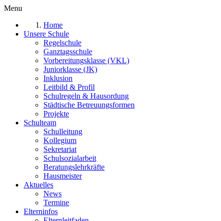
Menu
Home
Unsere Schule
Regelschule
Ganztagsschule
Vorbereitungsklasse (VKL)
Juniorklasse (JK)
Inklusion
Leitbild & Profil
Schulregeln & Hausordung
Städtische Betreuungsformen
Projekte
Schulteam
Schulleitung
Kollegium
Sekretariat
Schulsozialarbeit
Beratungslehrkräfte
Hausmeister
Aktuelles
News
Termine
Elterninfos
Elternleitfaden