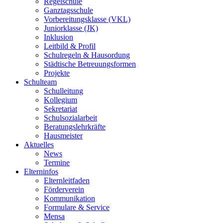
Regelschule
Ganztagsschule
Vorbereitungsklasse (VKL)
Juniorklasse (JK)
Inklusion
Leitbild & Profil
Schulregeln & Hausordung
Städtische Betreuungsformen
Projekte
Schulteam
Schulleitung
Kollegium
Sekretariat
Schulsozialarbeit
Beratungslehrkräfte
Hausmeister
Aktuelles
News
Termine
Elterninfos
Elternleitfaden
Förderverein
Kommunikation
Formulare & Service
Mensa