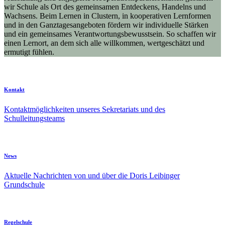
wir Schule als Ort des gemeinsamen Entdeckens, Handelns und
Wachsens. Beim Lernen in Clustern, in kooperativen Lernformen
und in den Ganztagesangeboten fördern wir individuelle Stärken
und ein gemeinsames Verantwortungsbewusstsein. So schaffen wir
einen Lernort, an dem sich alle willkommen, wertgeschätzt und
ermutigt fühlen.
Kontakt
Kontaktmöglichkeiten unseres Sekretariats und des
Schulleitungsteams
News
Aktuelle Nachrichten von und über die Doris Leibinger
Grundschule
Regelschule