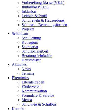
Vorbereitungsklasse (VKL)
Juniorklasse (JK)
Inklusion
Leitbild & Profil
Schulregeln & Hausordung
Städtische Betreuungsformen
Projekte
Schulteam
Schulleitung
Kollegium
Sekretariat
Schulsozialarbeit
Beratungslehrkräfte
Hausmeister
Aktuelles
News
Termine
Elterninfos
Elternleitfaden
Förderverein
Kommunikation
Formulare & Service
Mensa
Schulweg & Schulbus
Kontakt