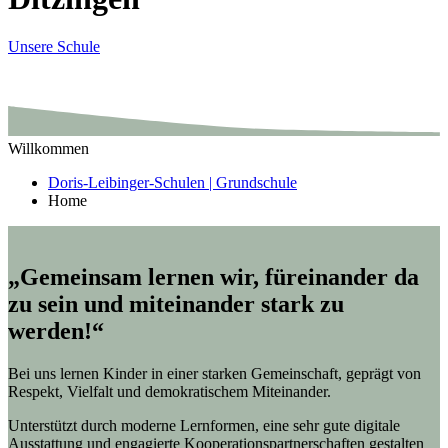
Unsere Schule
Willkommen
Doris-Leibinger-Schulen | Grundschule
Home
„Gemeinsam lernen wir, füreinander da
zu sein und miteinander stark zu
werden!“
Bei uns lernen Kinder in einer starken Gemeinschaft, geprägt von
Respekt, Vielfalt und demokratischem Miteinander.
Unterstützt durch moderne Lernformen, eine sehr gute digitale
Ausstattung und engagierte Kooperationspartnerschaften gestalten