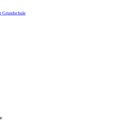
er Grundschule
n: