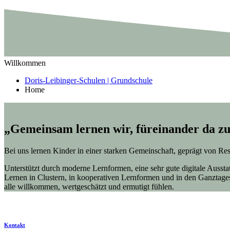
Willkommen
Doris-Leibinger-Schulen | Grundschule
Home
„Gemeinsam lernen wir, füreinander da zu
Bei uns lernen Kinder in einer starken Gemeinschaft, geprägt von Re
Unterstützt durch moderne Lernformen, eine sehr gute digitale Auss
Lernen in Clustern, in kooperativen Lernformen und in den Ganztage
alle willkommen, wertgeschätzt und ermutigt fühlen.
Kontakt