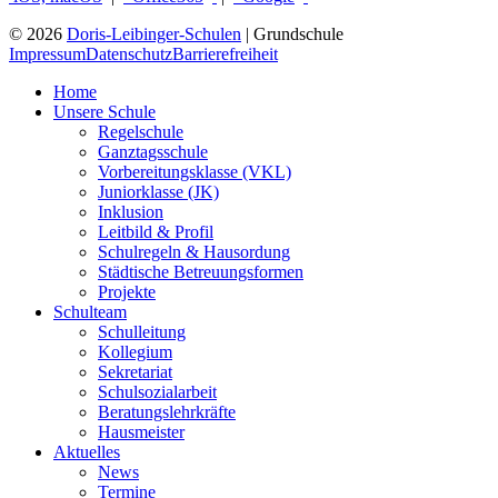
© 2026
Doris-Leibinger-Schulen
| Grundschule
Impressum
Datenschutz
Barrierefreiheit
Home
Unsere Schule
Regelschule
Ganztagsschule
Vorbereitungsklasse (VKL)
Juniorklasse (JK)
Inklusion
Leitbild & Profil
Schulregeln & Hausordung
Städtische Betreuungsformen
Projekte
Schulteam
Schulleitung
Kollegium
Sekretariat
Schulsozialarbeit
Beratungslehrkräfte
Hausmeister
Aktuelles
News
Termine