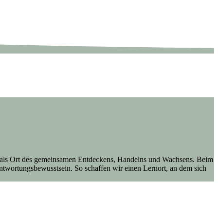
ule als Ort des gemeinsamen Entdeckens, Handelns und Wachsens. Beim
ntwortungsbewusstsein. So schaffen wir einen Lernort, an dem sich