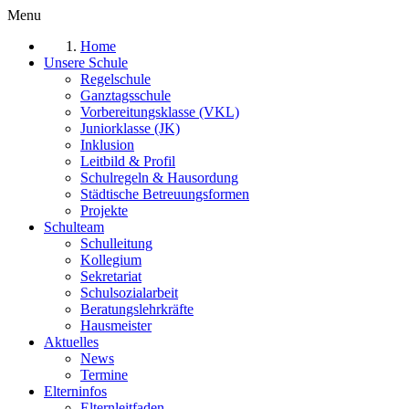
Menu
Home
Unsere Schule
Regelschule
Ganztagsschule
Vorbereitungsklasse (VKL)
Juniorklasse (JK)
Inklusion
Leitbild & Profil
Schulregeln & Hausordung
Städtische Betreuungsformen
Projekte
Schulteam
Schulleitung
Kollegium
Sekretariat
Schulsozialarbeit
Beratungslehrkräfte
Hausmeister
Aktuelles
News
Termine
Elterninfos
Elternleitfaden