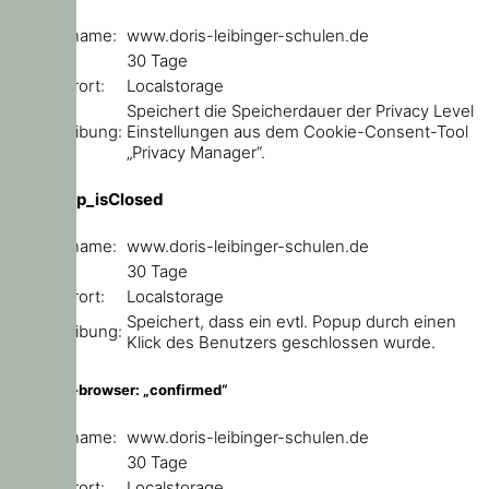
Domainname:
www.doris-leibinger-schulen.de
Ablauf:
30 Tage
Speicherort:
Localstorage
Speichert die Speicherdauer der Privacy Level
Beschreibung:
Einstellungen aus dem Cookie-Consent-Tool
„Privacy Manager“.
ce_popup_isClosed
Domainname:
www.doris-leibinger-schulen.de
Ablauf:
30 Tage
Speicherort:
Localstorage
Speichert, dass ein evtl. Popup durch einen
Beschreibung:
Klick des Benutzers geschlossen wurde.
outdated-browser: „confirmed“
Domainname:
www.doris-leibinger-schulen.de
Ablauf:
30 Tage
Speicherort:
Localstorage