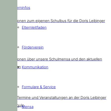
Elterninfos
Schulbus
Informationen zum eigenen Schulbus für die Doris Leibinger
Elternleitfaden
Kids
Förderverein
Mensa
Informationen über unsere Schulmensa und den aktuellen
Speiseplan
Kommunikation
Formulare & Service
Termine
Aktuelle Termine und Veranstaltungen an der Doris Leibinger
Grundschule
Mensa