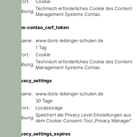
Speicherort:
Cookie
Technisch erforderliches Cookie des Content
Beschreibung:
Management Systems Contao.
csrf_https-contao_csrf_token
Domainname:
www.doris-leibinger-schulen.de
Ablauf:
1 Tag
Speicherort:
Cookie
Technisch erforderliches Cookie des Content
Beschreibung:
Management Systems Contao.
user_privacy_settings
Domainname:
www.doris-leibinger-schulen.de
Ablauf:
30 Tage
Speicherort:
Localstorage
Speichert die Privacy Level Einstellungen aus
Beschreibung:
dem Cookie-Consent-Tool „Privacy Manager“.
user_privacy_settings_expires