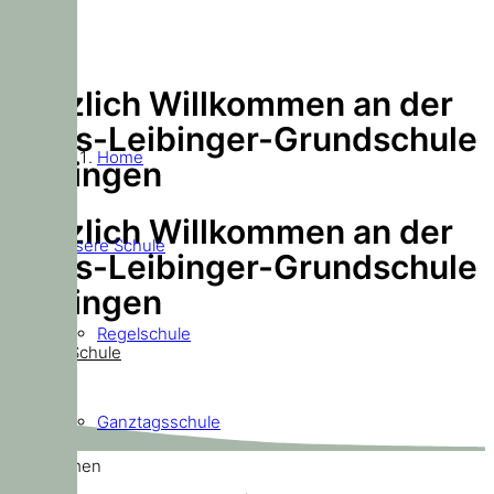
Herzlich Willkommen an der
Doris-Leibinger-Grundschule
Home
Ditzingen
Herzlich Willkommen an der
Unsere Schule
Doris-Leibinger-Grundschule
Ditzingen
Regelschule
Unsere Schule
Ganztagsschule
Willkommen