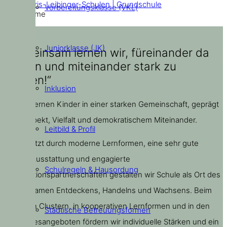
Doris-Leibinger-Schulen | Grundschule
Vorbereitungsklasse (VKL)
Home
Juniorklasse (JK)
„Gemeinsam lernen wir, füreinander da
zu sein und miteinander stark zu
werden!“
Inklusion
Bei uns lernen Kinder in einer starken Gemeinschaft, geprägt
von Respekt, Vielfalt und demokratischem Miteinander.
Leitbild & Profil
Unterstützt durch moderne Lernformen, eine sehr gute
digitale Ausstattung und engagierte
Schulregeln & Hausordung
Kooperationspartnerschaften gestalten wir Schule als Ort des
gemeinsamen Entdeckens, Handelns und Wachsens. Beim
Lernen in Clustern, in kooperativen Lernformen und in den
Städtische Betreuungsformen
Ganztagesangeboten fördern wir individuelle Stärken und ein