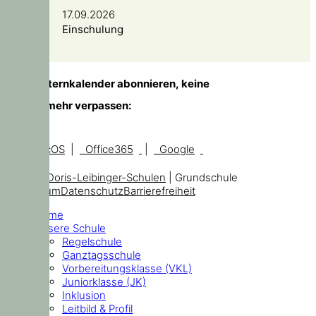
17.09.2026
Einschulung
TIPP!
Elternkalender abonnieren, keine
Temine mehr verpassen:
iOS, macOS
|
Office365
|
Google
© 2026
Doris-Leibinger-Schulen
| Grundschule
Impressum
Datenschutz
Barrierefreiheit
Home
Unsere Schule
Regelschule
Ganztagsschule
Vorbereitungsklasse (VKL)
Juniorklasse (JK)
Inklusion
Leitbild & Profil