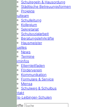
Schulregeln & Hausordung
Städtische Betreuungsformen
Projekte
Schulteam
Schulleitung
Kollegium
Sekretariat
Schulsozialarbeit
Beratungslehrkräfte
Hausmeister
Aktuelles
News
Termine
Elterninfos
Elternleitfaden
Förderverein
Kommunikation
Formulare & Service
Mensa
Schulweg & Schulbus
Kontakt
Doris-Leibinger-Schulen
Suchbegriffe