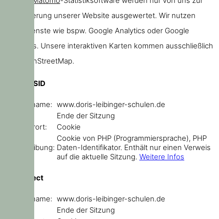
unserer
Matomo
-Statistiksoftware werden nur von uns zur
Verbesserung unserer Website ausgewertet. Wir nutzen
keine Dienste wie bspw. Google Analytics oder Google
Webfonts. Unsere interaktiven Karten kommen ausschließlich
von OpenStreetMap.
PHPSESSID
Domainname:
www.doris-leibinger-schulen.de
Ablauf:
Ende der Sitzung
Speicherort:
Cookie
Cookie von PHP (Programmiersprache), PHP
Beschreibung:
Daten-Identifikator. Enthält nur einen Verweis
auf die aktuelle Sitzung.
Weitere Infos
sf_redirect
Domainname:
www.doris-leibinger-schulen.de
Ablauf:
Ende der Sitzung