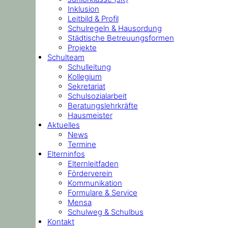
Inklusion
Leitbild & Profil
Schulregeln & Hausordung
Städtische Betreuungsformen
Projekte
Schulteam
Schulleitung
Kollegium
Sekretariat
Schulsozialarbeit
Beratungslehrkräfte
Hausmeister
Aktuelles
News
Termine
Elterninfos
Elternleitfaden
Förderverein
Kommunikation
Formulare & Service
Mensa
Schulweg & Schulbus
Kontakt