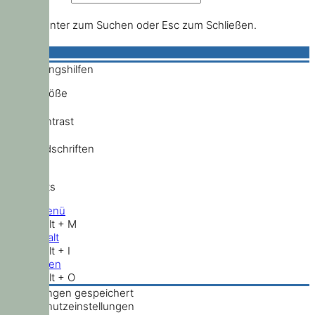
Drücke Enter zum Suchen oder Esc zum Schließen.
Bedienungshilfen
Schriftgröße
Hochkontrast
Standardschriften
Shortcuts
Hauptmenü
Shift + Alt + M
Zum Inhalt
Shift + Alt + I
Nach oben
Shift + Alt + O
Einstellungen gespeichert
Datenschutzeinstellungen