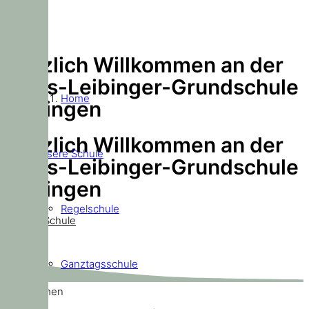
Herzlich Willkommen an der
Doris-Leibinger-Grundschule
Home
Ditzingen
Herzlich Willkommen an der
Unsere Schule
Doris-Leibinger-Grundschule
Ditzingen
Regelschule
Unsere Schule
Ganztagsschule
Willkommen