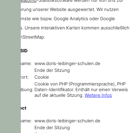
unserer
Matomo
-Statistiksoftware werden nur von uns zur
Verbesserung unserer Website ausgewertet. Wir nutzen
keine Dienste wie bspw. Google Analytics oder Google
Webfonts. Unsere interaktiven Karten kommen ausschließlich
von OpenStreetMap.
PHPSESSID
Domainname:
www.doris-leibinger-schulen.de
Ablauf:
Ende der Sitzung
Speicherort:
Cookie
Cookie von PHP (Programmiersprache), PHP
Beschreibung:
Daten-Identifikator. Enthält nur einen Verweis
auf die aktuelle Sitzung.
Weitere Infos
sf_redirect
Domainname:
www.doris-leibinger-schulen.de
Ablauf:
Ende der Sitzung