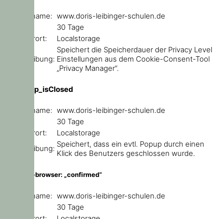
Domainname:
www.doris-leibinger-schulen.de
Ablauf:
30 Tage
Speicherort:
Localstorage
Speichert die Speicherdauer der Privacy Level
Beschreibung:
Einstellungen aus dem Cookie-Consent-Tool
„Privacy Manager“.
ce_popup_isClosed
Domainname:
www.doris-leibinger-schulen.de
Ablauf:
30 Tage
Speicherort:
Localstorage
Speichert, dass ein evtl. Popup durch einen
Beschreibung:
Klick des Benutzers geschlossen wurde.
outdated-browser: „confirmed“
Domainname:
www.doris-leibinger-schulen.de
Ablauf:
30 Tage
Speicherort:
Localstorage