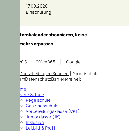
17.09.2026
Einschulung
TIPP!
Elternkalender abonnieren, keine
Temine mehr verpassen:
iOS, macOS
|
Office365
|
Google
© 2026
Doris-Leibinger-Schulen
| Grundschule
Impressum
Datenschutz
Barrierefreiheit
Home
Unsere Schule
Regelschule
Ganztagsschule
Vorbereitungsklasse (VKL)
Juniorklasse (JK)
Inklusion
Leitbild & Profil