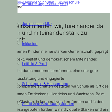
Doris-Leibinger-Schulen | Grundschule
Vorbereitungsklasse (VKL)
Home
Juniorklasse (JK)
„Gemeinsam lernen wir, füreinander da
zu sein und miteinander stark zu
werden!“
Inklusion
Bei uns lernen Kinder in einer starken Gemeinschaft, geprägt
von Respekt, Vielfalt und demokratischem Miteinander.
Leitbild & Profil
Unterstützt durch moderne Lernformen, eine sehr gute
digitale Ausstattung und engagierte
Schulregeln & Hausordung
Kooperationspartnerschaften gestalten wir Schule als Ort des
gemeinsamen Entdeckens, Handelns und Wachsens. Beim
Lernen in Clustern, in kooperativen Lernformen und in den
Städtische Betreuungsformen
Ganztagesangeboten fördern wir individuelle Stärken und ein