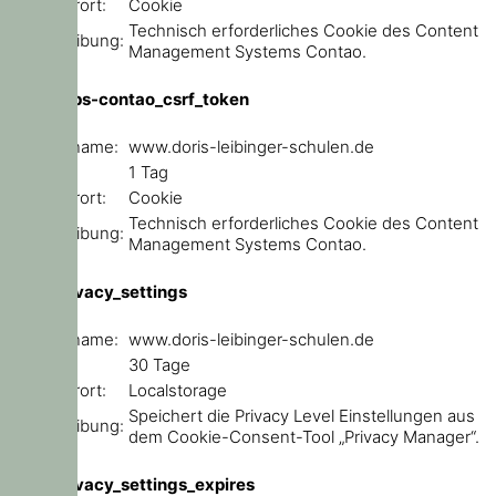
Speicherort:
Cookie
Technisch erforderliches Cookie des Content
Beschreibung:
Management Systems Contao.
csrf_https-contao_csrf_token
Domainname:
www.doris-leibinger-schulen.de
Ablauf:
1 Tag
Speicherort:
Cookie
Technisch erforderliches Cookie des Content
Beschreibung:
Management Systems Contao.
user_privacy_settings
Domainname:
www.doris-leibinger-schulen.de
Ablauf:
30 Tage
Speicherort:
Localstorage
Speichert die Privacy Level Einstellungen aus
Beschreibung:
dem Cookie-Consent-Tool „Privacy Manager“.
user_privacy_settings_expires