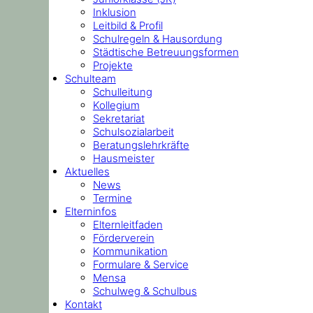
Inklusion
Leitbild & Profil
Schulregeln & Hausordung
Städtische Betreuungsformen
Projekte
Schulteam
Schulleitung
Kollegium
Sekretariat
Schulsozialarbeit
Beratungslehrkräfte
Hausmeister
Aktuelles
News
Termine
Elterninfos
Elternleitfaden
Förderverein
Kommunikation
Formulare & Service
Mensa
Schulweg & Schulbus
Kontakt