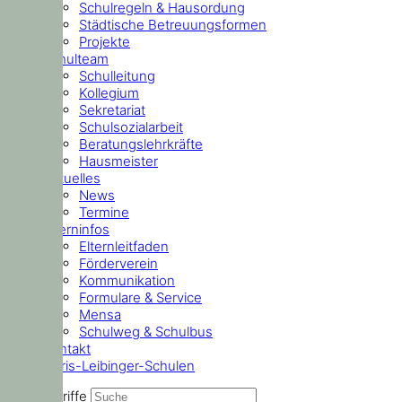
Schulregeln & Hausordung
Städtische Betreuungsformen
Projekte
Schulteam
Schulleitung
Kollegium
Sekretariat
Schulsozialarbeit
Beratungslehrkräfte
Hausmeister
Aktuelles
News
Termine
Elterninfos
Elternleitfaden
Förderverein
Kommunikation
Formulare & Service
Mensa
Schulweg & Schulbus
Kontakt
Doris-Leibinger-Schulen
Suchbegriffe