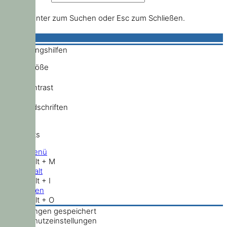
Drücke Enter zum Suchen oder Esc zum Schließen.
Bedienungshilfen
Schriftgröße
Hochkontrast
Standardschriften
Shortcuts
Hauptmenü
Shift + Alt + M
Zum Inhalt
Shift + Alt + I
Nach oben
Shift + Alt + O
Einstellungen gespeichert
Datenschutzeinstellungen