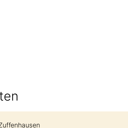
tion an der Doris Leibinger Grundschule
hten
 Zuffenhausen