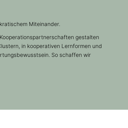
okratischem Miteinander.
 Kooperationspartnerschaften gestalten
lustern, in kooperativen Lernformen und
rtungsbewusstsein. So schaffen wir