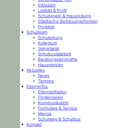
Inklusion
Leitbild & Profil
Schulregeln & Hausordung
Städtische Betreuungsformen
Projekte
Schulteam
Schulleitung
Kollegium
Sekretariat
Schulsozialarbeit
Beratungslehrkräfte
Hausmeister
Aktuelles
News
Termine
Elterninfos
Elternleitfaden
Förderverein
Kommunikation
Formulare & Service
Mensa
Schulweg & Schulbus
Kontakt