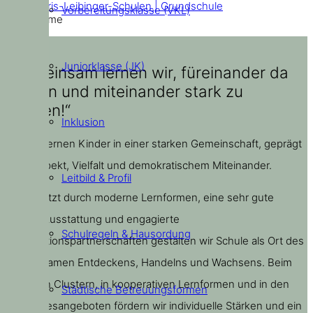
Doris-Leibinger-Schulen | Grundschule
Vorbereitungsklasse (VKL)
Home
Juniorklasse (JK)
„Gemeinsam lernen wir, füreinander da
zu sein und miteinander stark zu
werden!“
Inklusion
Bei uns lernen Kinder in einer starken Gemeinschaft, geprägt
von Respekt, Vielfalt und demokratischem Miteinander.
Leitbild & Profil
Unterstützt durch moderne Lernformen, eine sehr gute
digitale Ausstattung und engagierte
Schulregeln & Hausordung
Kooperationspartnerschaften gestalten wir Schule als Ort des
gemeinsamen Entdeckens, Handelns und Wachsens. Beim
Lernen in Clustern, in kooperativen Lernformen und in den
Städtische Betreuungsformen
Ganztagesangeboten fördern wir individuelle Stärken und ein