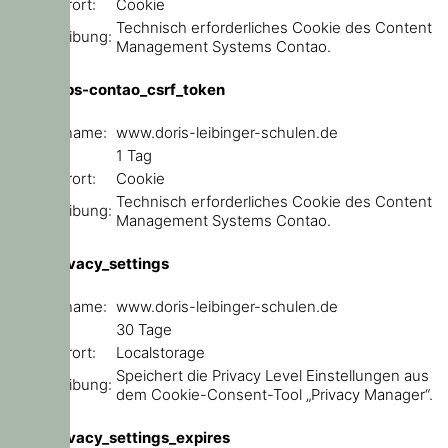
Speicherort:
Cookie
Technisch erforderliches Cookie des Content
Beschreibung:
Management Systems Contao.
csrf_https-contao_csrf_token
Domainname:
www.doris-leibinger-schulen.de
Ablauf:
1 Tag
Speicherort:
Cookie
Technisch erforderliches Cookie des Content
Beschreibung:
Management Systems Contao.
user_privacy_settings
Domainname:
www.doris-leibinger-schulen.de
Ablauf:
30 Tage
Speicherort:
Localstorage
Speichert die Privacy Level Einstellungen aus
Beschreibung:
dem Cookie-Consent-Tool „Privacy Manager“.
user_privacy_settings_expires