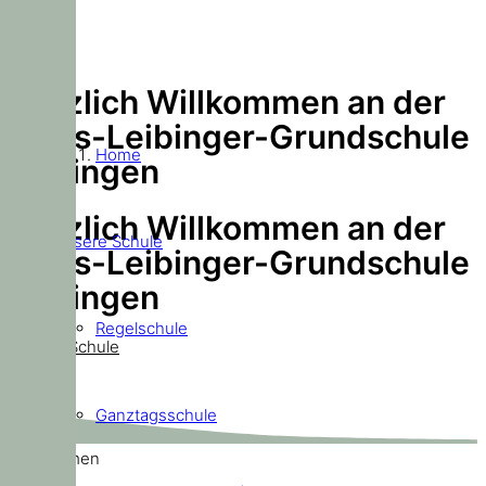
Herzlich Willkommen an der
Doris-Leibinger-Grundschule
Home
Ditzingen
Herzlich Willkommen an der
Unsere Schule
Doris-Leibinger-Grundschule
Ditzingen
Regelschule
Unsere Schule
Ganztagsschule
Willkommen