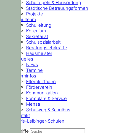
Schulregeln & Hausordung
Städtische Betreuungsformen
Projekte
Schulteam
Schulleitung
Kollegium
Sekretariat
Schulsozialarbeit
Beratungslehrkräfte
Hausmeister
Aktuelles
News
Termine
Elterninfos
Elternleitfaden
Förderverein
Kommunikation
Formulare & Service
Mensa
Schulweg & Schulbus
Kontakt
Doris-Leibinger-Schulen
Suchbegriffe