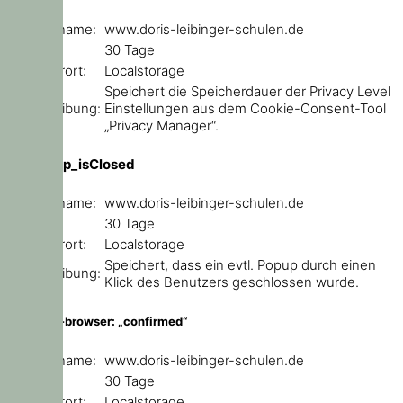
Domainname:
www.doris-leibinger-schulen.de
Ablauf:
30 Tage
Speicherort:
Localstorage
Speichert die Speicherdauer der Privacy Level
Beschreibung:
Einstellungen aus dem Cookie-Consent-Tool
„Privacy Manager“.
ce_popup_isClosed
Domainname:
www.doris-leibinger-schulen.de
Ablauf:
30 Tage
Speicherort:
Localstorage
Speichert, dass ein evtl. Popup durch einen
Beschreibung:
Klick des Benutzers geschlossen wurde.
outdated-browser: „confirmed“
Domainname:
www.doris-leibinger-schulen.de
Ablauf:
30 Tage
Speicherort:
Localstorage