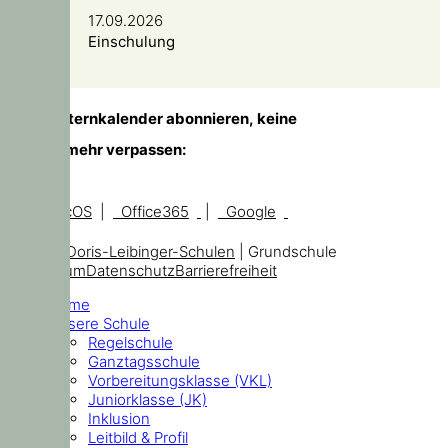
17.09.2026
Einschulung
TIPP!
Elternkalender abonnieren, keine
Temine mehr verpassen:
iOS, macOS
|
Office365
|
Google
© 2026
Doris-Leibinger-Schulen
| Grundschule
Impressum
Datenschutz
Barrierefreiheit
Home
Unsere Schule
Regelschule
Ganztagsschule
Vorbereitungsklasse (VKL)
Juniorklasse (JK)
Inklusion
Leitbild & Profil