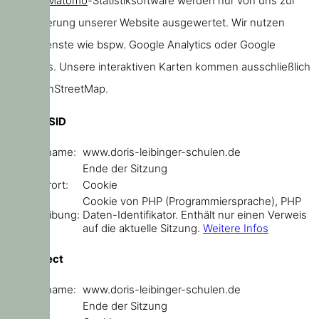
unserer
Matomo
-Statistiksoftware werden nur von uns zur
Verbesserung unserer Website ausgewertet. Wir nutzen
keine Dienste wie bspw. Google Analytics oder Google
Webfonts. Unsere interaktiven Karten kommen ausschließlich
von OpenStreetMap.
PHPSESSID
Domainname:
www.doris-leibinger-schulen.de
Ablauf:
Ende der Sitzung
Speicherort:
Cookie
Cookie von PHP (Programmiersprache), PHP
Beschreibung:
Daten-Identifikator. Enthält nur einen Verweis
auf die aktuelle Sitzung.
Weitere Infos
sf_redirect
Domainname:
www.doris-leibinger-schulen.de
Ablauf:
Ende der Sitzung