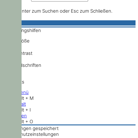
Drücke Enter zum Suchen oder Esc zum Schließen.
Bedienungshilfen
Schriftgröße
Hochkontrast
Standardschriften
Shortcuts
Hauptmenü
Shift + Alt + M
Zum Inhalt
Shift + Alt + I
Nach oben
Shift + Alt + O
Einstellungen gespeichert
Datenschutzeinstellungen