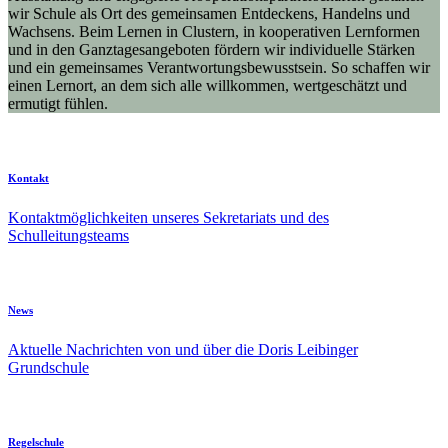
wir Schule als Ort des gemeinsamen Entdeckens, Handelns und
Wachsens. Beim Lernen in Clustern, in kooperativen Lernformen
und in den Ganztagesangeboten fördern wir individuelle Stärken
und ein gemeinsames Verantwortungsbewusstsein. So schaffen wir
einen Lernort, an dem sich alle willkommen, wertgeschätzt und
ermutigt fühlen.
Kontakt
Kontaktmöglichkeiten unseres Sekretariats und des
Schulleitungsteams
News
Aktuelle Nachrichten von und über die Doris Leibinger
Grundschule
Regelschule