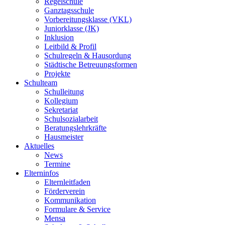
Regelschule
Ganztagsschule
Vorbereitungsklasse (VKL)
Juniorklasse (JK)
Inklusion
Leitbild & Profil
Schulregeln & Hausordung
Städtische Betreuungsformen
Projekte
Schulteam
Schulleitung
Kollegium
Sekretariat
Schulsozialarbeit
Beratungslehrkräfte
Hausmeister
Aktuelles
News
Termine
Elterninfos
Elternleitfaden
Förderverein
Kommunikation
Formulare & Service
Mensa