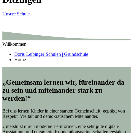
Unsere Schule
Willkommen
Doris-Leibinger-Schulen | Grundschule
Home
„Gemeinsam lernen wir, füreinander da
zu sein und miteinander stark zu
werden!“
Bei uns lernen Kinder in einer starken Gemeinschaft, geprägt von
Respekt, Vielfalt und demokratischem Miteinander.
Unterstützt durch moderne Lernformen, eine sehr gute digitale
Ausstattung und engagierte Kooperationspartnerschaften gestalten