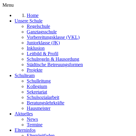
Menu
Home
Unsere Schule
Regelschule
Ganztagsschule
Vorbereitungsklasse (VKL)
Juniorklasse (JK)
Inklusion
Leitbild & Profil
Schulregeln & Hausordung
Städtische Betreuungsformen
Projekte
Schulteam
Schulleitung
Kollegium
Sekretariat
Schulsozialarbeit
Beratungslehrkräfte
Hausmeister
Aktuelles
News
Termine
Elterninfos
Elternleitfaden