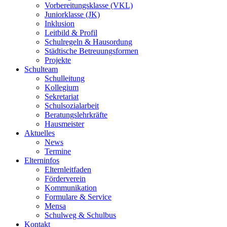
Vorbereitungsklasse (VKL)
Juniorklasse (JK)
Inklusion
Leitbild & Profil
Schulregeln & Hausordung
Städtische Betreuungsformen
Projekte
Schulteam
Schulleitung
Kollegium
Sekretariat
Schulsozialarbeit
Beratungslehrkräfte
Hausmeister
Aktuelles
News
Termine
Elterninfos
Elternleitfaden
Förderverein
Kommunikation
Formulare & Service
Mensa
Schulweg & Schulbus
Kontakt