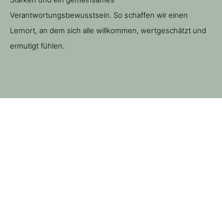
Verantwortungsbewusstsein. So schaffen wir einen
Lernort, an dem sich alle willkommen, wertgeschätzt und
ermutigt fühlen.
Kontaktmöglichkeiten unseres Sekretariats und des
Schulleitungsteams
Aktuelle Nachrichten von und über die Doris Leibinger
Grundschule