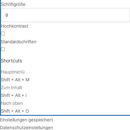
Schriftgröße
Hochkontrast
Standardschriften
Shortcuts
Hauptmenü
Shift + Alt + M
Zum Inhalt
Shift + Alt + I
Nach oben
Shift + Alt + O
Einstellungen gespeichert
Datenschutzeinstellungen