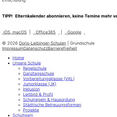
Einschulung
TIPP!
Elternkalender abonnieren, keine Temine mehr v
iOS, macOS
|
Office365
|
Google
© 2026
Doris-Leibinger-Schulen
| Grundschule
Impressum
Datenschutz
Barrierefreiheit
Home
Unsere Schule
Regelschule
Ganztagsschule
Vorbereitungsklasse (VKL)
Juniorklasse (JK)
Inklusion
Leitbild & Profil
Schulregeln & Hausordung
Städtische Betreuungsformen
Projekte
Schulteam