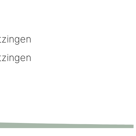
tzingen
tzingen