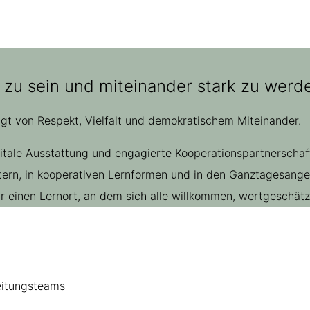
 zu sein und miteinander stark zu werde
ägt von Respekt, Vielfalt und demokratischem Miteinander.
gitale Ausstattung und engagierte Kooperationspartnerscha
rn, in kooperativen Lernformen und in den Ganztagesangebo
einen Lernort, an dem sich alle willkommen, wertgeschätzt
eitungsteams