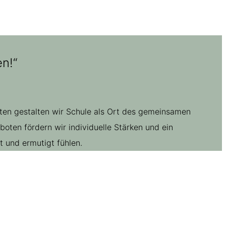
n!“
ften gestalten wir Schule als Ort des gemeinsamen
ten fördern wir individuelle Stärken und ein
 und ermutigt fühlen.