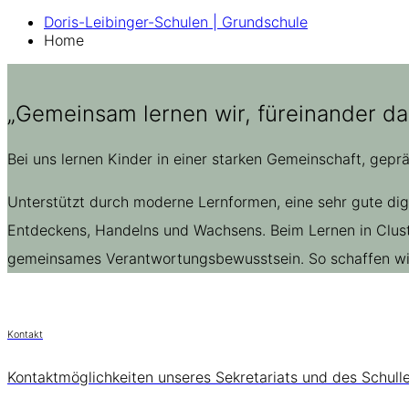
Doris-Leibinger-Schulen | Grundschule
Home
„Gemeinsam lernen wir, füreinander da
Bei uns lernen Kinder in einer starken Gemeinschaft, gepr
Unterstützt durch moderne Lernformen, eine sehr gute di
Entdeckens, Handelns und Wachsens. Beim Lernen in Cluste
gemeinsames Verantwortungsbewusstsein. So schaffen wir 
Kontakt
Kontaktmöglichkeiten unseres Sekretariats und des Schull