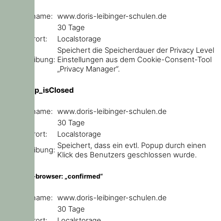
Domainname:
www.doris-leibinger-schulen.de
Ablauf:
30 Tage
Speicherort:
Localstorage
Speichert die Speicherdauer der Privacy Level
Beschreibung:
Einstellungen aus dem Cookie-Consent-Tool
„Privacy Manager“.
ce_popup_isClosed
Domainname:
www.doris-leibinger-schulen.de
Ablauf:
30 Tage
Speicherort:
Localstorage
Speichert, dass ein evtl. Popup durch einen
Beschreibung:
Klick des Benutzers geschlossen wurde.
outdated-browser: „confirmed“
Domainname:
www.doris-leibinger-schulen.de
Ablauf:
30 Tage
Speicherort:
Localstorage