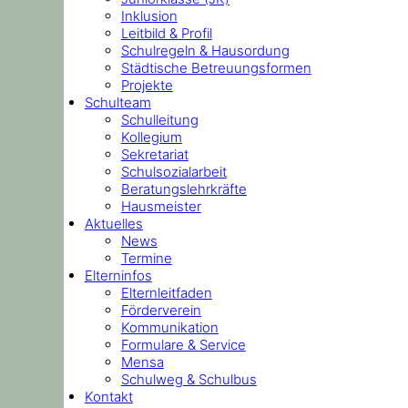
Inklusion
Leitbild & Profil
Schulregeln & Hausordung
Städtische Betreuungsformen
Projekte
Schulteam
Schulleitung
Kollegium
Sekretariat
Schulsozialarbeit
Beratungslehrkräfte
Hausmeister
Aktuelles
News
Termine
Elterninfos
Elternleitfaden
Förderverein
Kommunikation
Formulare & Service
Mensa
Schulweg & Schulbus
Kontakt