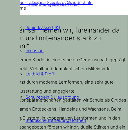
Doris-Leibinger-Schulen | Grundschule
Vorbereitungsklasse (VKL)
Home
Juniorklasse (JK)
„Gemeinsam lernen wir, füreinander da
zu sein und miteinander stark zu
werden!“
Inklusion
Bei uns lernen Kinder in einer starken Gemeinschaft, geprägt
von Respekt, Vielfalt und demokratischem Miteinander.
Leitbild & Profil
Unterstützt durch moderne Lernformen, eine sehr gute
digitale Ausstattung und engagierte
Schulregeln & Hausordung
Kooperationspartnerschaften gestalten wir Schule als Ort des
gemeinsamen Entdeckens, Handelns und Wachsens. Beim
Lernen in Clustern, in kooperativen Lernformen und in den
Städtische Betreuungsformen
Ganztagesangeboten fördern wir individuelle Stärken und ein