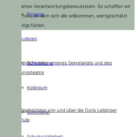
gemeinsames Verantwortungsbewusstsein. So schaffen wir
Projekte
einen Lernort, an dem sich alle willkommen, wertgeschätzt
und ermutigt fühlen.
Schulteam
Kontakt
Kontaktmöglichkeiten unseres Sekretariats und des
Schulleitung
Schulleitungsteams
Kollegium
News
Aktuelle Nachrichten von und über die Doris Leibinger
Sekretariat
Grundschule
Schulsozialarbeit