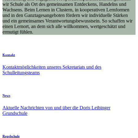
wir Schule als Ort des gemeinsamen Entdeckens, Handelns und
Wachsens. Beim Lernen in Clustern, in kooperativen Lernformen
und in den Ganztagesangeboten fördern wir individuelle Stärken
und ein gemeinsames Verantwortungsbewusstsein. So schaffen wir
einen Lernort, an dem sich alle willkommen, wertgeschätzt und
ermutigt fühlen.
Kontakt
Kontaktmöglichkeiten unseres Sekretariats und des
Schulleitungsteams
News
Aktuelle Nachrichten von und über die Doris Leibinger
Grundschule
Regelschule