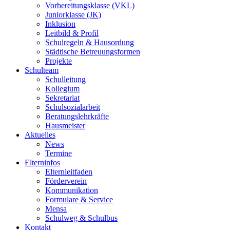
Vorbereitungsklasse (VKL)
Juniorklasse (JK)
Inklusion
Leitbild & Profil
Schulregeln & Hausordung
Städtische Betreuungsformen
Projekte
Schulteam
Schulleitung
Kollegium
Sekretariat
Schulsozialarbeit
Beratungslehrkräfte
Hausmeister
Aktuelles
News
Termine
Elterninfos
Elternleitfaden
Förderverein
Kommunikation
Formulare & Service
Mensa
Schulweg & Schulbus
Kontakt