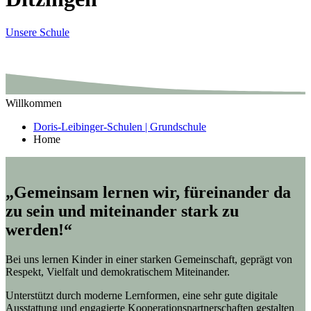
Unsere Schule
Willkommen
Doris-Leibinger-Schulen | Grundschule
Home
„Gemeinsam lernen wir, füreinander da
zu sein und miteinander stark zu
werden!“
Bei uns lernen Kinder in einer starken Gemeinschaft, geprägt von
Respekt, Vielfalt und demokratischem Miteinander.
Unterstützt durch moderne Lernformen, eine sehr gute digitale
Ausstattung und engagierte Kooperationspartnerschaften gestalten