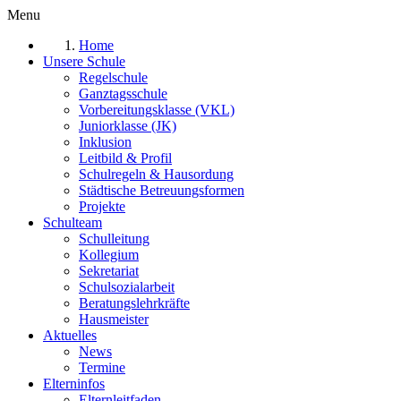
Menu
Home
Unsere Schule
Regelschule
Ganztagsschule
Vorbereitungsklasse (VKL)
Juniorklasse (JK)
Inklusion
Leitbild & Profil
Schulregeln & Hausordung
Städtische Betreuungsformen
Projekte
Schulteam
Schulleitung
Kollegium
Sekretariat
Schulsozialarbeit
Beratungslehrkräfte
Hausmeister
Aktuelles
News
Termine
Elterninfos
Elternleitfaden