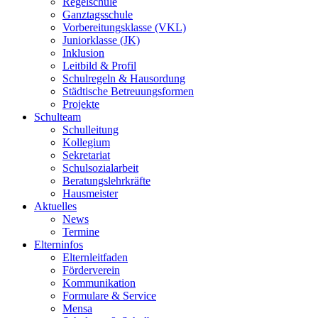
Regelschule
Ganztagsschule
Vorbereitungsklasse (VKL)
Juniorklasse (JK)
Inklusion
Leitbild & Profil
Schulregeln & Hausordung
Städtische Betreuungsformen
Projekte
Schulteam
Schulleitung
Kollegium
Sekretariat
Schulsozialarbeit
Beratungslehrkräfte
Hausmeister
Aktuelles
News
Termine
Elterninfos
Elternleitfaden
Förderverein
Kommunikation
Formulare & Service
Mensa