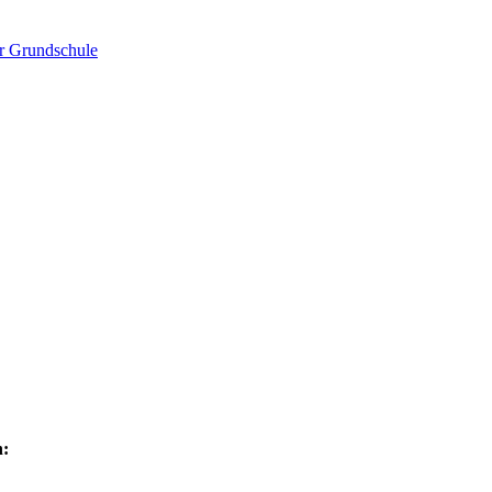
er Grundschule
n: