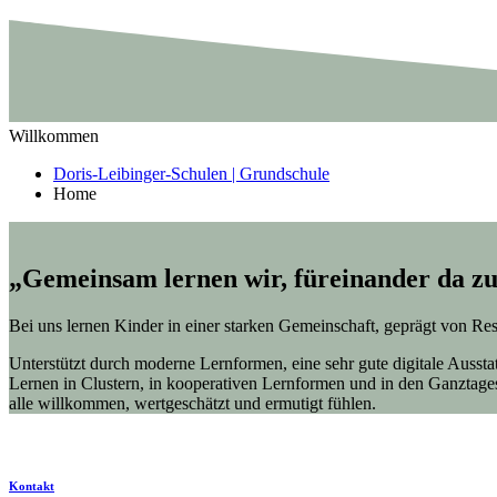
Willkommen
Doris-Leibinger-Schulen | Grundschule
Home
„Gemeinsam lernen wir, füreinander da zu
Bei uns lernen Kinder in einer starken Gemeinschaft, geprägt von Re
Unterstützt durch moderne Lernformen, eine sehr gute digitale Auss
Lernen in Clustern, in kooperativen Lernformen und in den Ganztage
alle willkommen, wertgeschätzt und ermutigt fühlen.
Kontakt