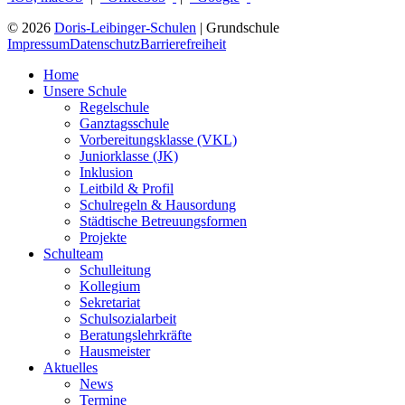
© 2026
Doris-Leibinger-Schulen
| Grundschule
Impressum
Datenschutz
Barrierefreiheit
Home
Unsere Schule
Regelschule
Ganztagsschule
Vorbereitungsklasse (VKL)
Juniorklasse (JK)
Inklusion
Leitbild & Profil
Schulregeln & Hausordung
Städtische Betreuungsformen
Projekte
Schulteam
Schulleitung
Kollegium
Sekretariat
Schulsozialarbeit
Beratungslehrkräfte
Hausmeister
Aktuelles
News
Termine