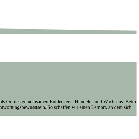
ule als Ort des gemeinsamen Entdeckens, Handelns und Wachsens. Beim
ntwortungsbewusstsein. So schaffen wir einen Lernort, an dem sich