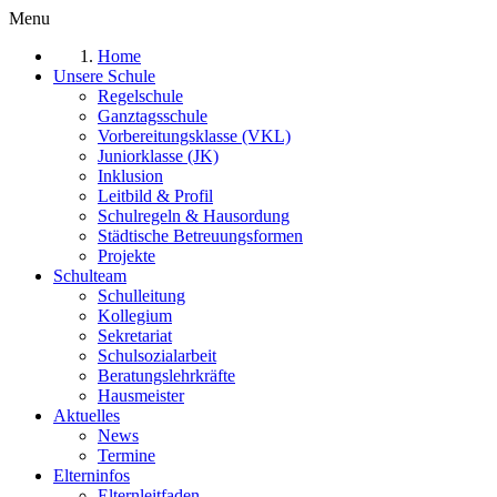
Menu
Home
Unsere Schule
Regelschule
Ganztagsschule
Vorbereitungsklasse (VKL)
Juniorklasse (JK)
Inklusion
Leitbild & Profil
Schulregeln & Hausordung
Städtische Betreuungsformen
Projekte
Schulteam
Schulleitung
Kollegium
Sekretariat
Schulsozialarbeit
Beratungslehrkräfte
Hausmeister
Aktuelles
News
Termine
Elterninfos
Elternleitfaden