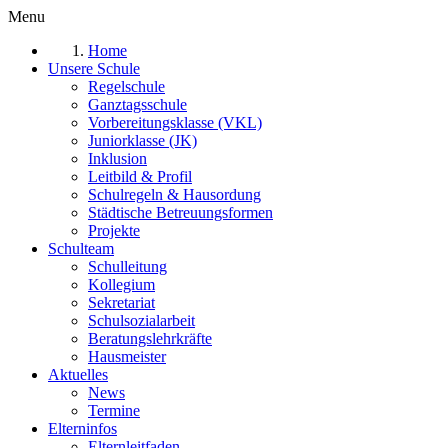
Menu
Home
Unsere Schule
Regelschule
Ganztagsschule
Vorbereitungsklasse (VKL)
Juniorklasse (JK)
Inklusion
Leitbild & Profil
Schulregeln & Hausordung
Städtische Betreuungsformen
Projekte
Schulteam
Schulleitung
Kollegium
Sekretariat
Schulsozialarbeit
Beratungslehrkräfte
Hausmeister
Aktuelles
News
Termine
Elterninfos
Elternleitfaden