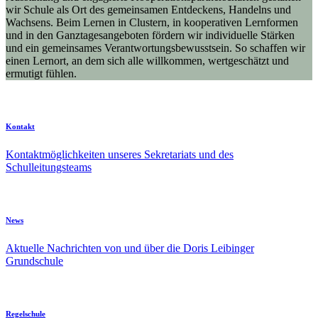
wir Schule als Ort des gemeinsamen Entdeckens, Handelns und
Wachsens. Beim Lernen in Clustern, in kooperativen Lernformen
und in den Ganztagesangeboten fördern wir individuelle Stärken
und ein gemeinsames Verantwortungsbewusstsein. So schaffen wir
einen Lernort, an dem sich alle willkommen, wertgeschätzt und
ermutigt fühlen.
Kontakt
Kontaktmöglichkeiten unseres Sekretariats und des
Schulleitungsteams
News
Aktuelle Nachrichten von und über die Doris Leibinger
Grundschule
Regelschule