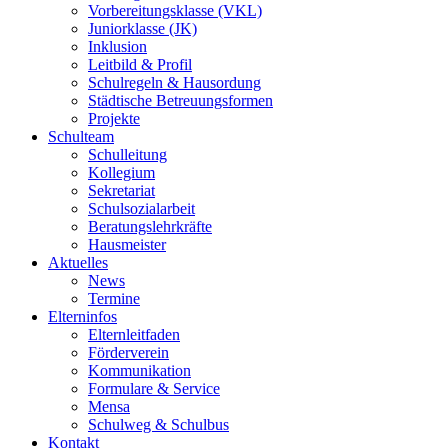
Vorbereitungsklasse (VKL)
Juniorklasse (JK)
Inklusion
Leitbild & Profil
Schulregeln & Hausordung
Städtische Betreuungsformen
Projekte
Schulteam
Schulleitung
Kollegium
Sekretariat
Schulsozialarbeit
Beratungslehrkräfte
Hausmeister
Aktuelles
News
Termine
Elterninfos
Elternleitfaden
Förderverein
Kommunikation
Formulare & Service
Mensa
Schulweg & Schulbus
Kontakt