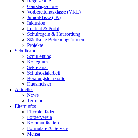
Regelschule
Ganztagsschule
Vorbereitungsklasse (VKL)
Juniorklasse (JK)
Inklusion
Leitbild & Profil
Schulregeln & Hausordung
Städtische Betreuungsformen
Projekte
Schulteam
Schulleitung
Kollegium
Sekretariat
Schulsozialarbeit
Beratungslehrkräfte
Hausmeister
Aktuelles
News
Termine
Elterninfos
Elternleitfaden
Förderverein
Kommunikation
Formulare & Service
Mensa