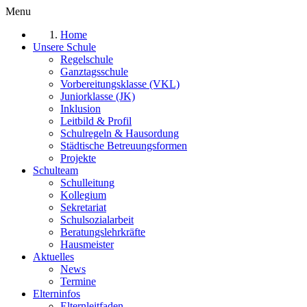
Menu
Home
Unsere Schule
Regelschule
Ganztagsschule
Vorbereitungsklasse (VKL)
Juniorklasse (JK)
Inklusion
Leitbild & Profil
Schulregeln & Hausordung
Städtische Betreuungsformen
Projekte
Schulteam
Schulleitung
Kollegium
Sekretariat
Schulsozialarbeit
Beratungslehrkräfte
Hausmeister
Aktuelles
News
Termine
Elterninfos
Elternleitfaden