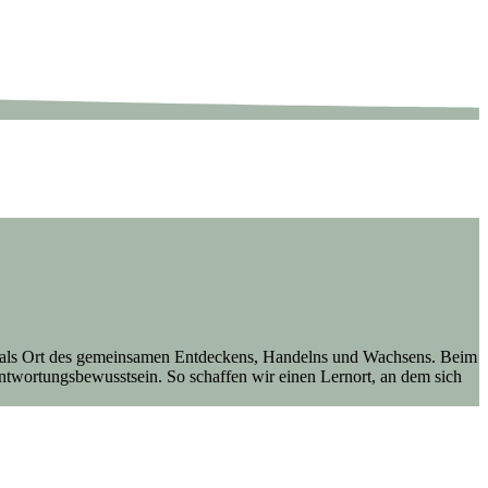
ule als Ort des gemeinsamen Entdeckens, Handelns und Wachsens. Beim
ntwortungsbewusstsein. So schaffen wir einen Lernort, an dem sich