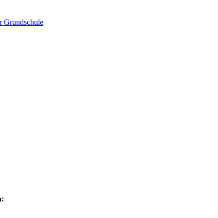
er Grundschule
n: