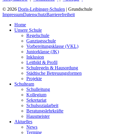
© 2026
Doris-Leibinger-Schulen
| Grundschule
Impressum
Datenschutz
Barrierefreiheit
Home
Unsere Schule
Regelschule
Ganztagsschule
Vorbereitungsklasse (VKL)
Juniorklasse (JK)
Inklusion
Leitbild & Profil
Schulregeln & Hausordung
Städtische Betreuungsformen
Projekte
Schulteam
Schulleitung
Kollegium
Sekretariat
Schulsozialarbeit
Beratungslehrkräfte
Hausmeister
Aktuelles
News
Termine