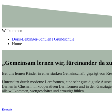
Willkommen
Doris-Leibinger-Schulen | Grundschule
Home
„Gemeinsam lernen wir, füreinander da zu
Bei uns lernen Kinder in einer starken Gemeinschaft, geprägt von Re
Unterstützt durch moderne Lernformen, eine sehr gute digitale Auss
Lernen in Clustern, in kooperativen Lernformen und in den Ganztage
alle willkommen, wertgeschätzt und ermutigt fühlen.
Kontakt